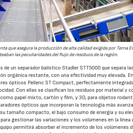
anta que asegura la producción de alta calidad exigida por Terna E
eaban las peculiaridades del flujo de residuos de la región.
as de un separador balístico Stadler STT5000 que separa la
ción orgánica restante, con una efectividad muy elevada. E
dores ópticos Pellenc ST Compact, perfectamente integrad
cidad. Con ellas se clasifican los residuos por material y c
s como papel mixto, cartón y film, y 3D, para objetos rodan
paradores ópticos que incorporan la tecnología más avanz
 a su tamaño compacto, el bajo consumo de energía y su el
para gestionar las variaciones y los volúmenes en la línea 
equipo permitirá absorber el incremento de los volúmenes 