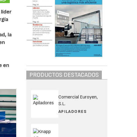
 líder
rgía
d, la
en
ve en
PRODUCTOS DESTACADOS
Comercial Euroyen,
S.L.
APILADORES