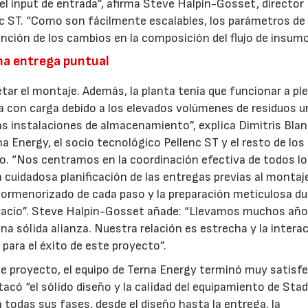
el input de entrada”, afirma Steve Halpin-Gosset, director
nc ST. “Como son fácilmente escalables, los parámetros de
nción de los cambios en la composición del flujo de insumo
na entrega puntual
r el montaje. Además, la planta tenía que funcionar a pl
a con carga debido a los elevados volúmenes de residuos 
las instalaciones de almacenamiento”, explica Dimitris Blan
a Energy, el socio tecnológico Pellenc ST y el resto de los
po. “Nos centramos en la coordinación efectiva de todos l
la cuidadosa planificación de las entregas previas al montaj
 pormenorizado de cada paso y la preparación meticulosa d
 vacío”. Steve Halpin-Gosset añade: “Llevamos muchos añ
a sólida alianza. Nuestra relación es estrecha y la intera
 para el éxito de este proyecto”.
de proyecto, el equipo de Terna Energy terminó muy satisf
acó “el sólido diseño y la calidad del equipamiento de Stadl
 todas sus fases, desde el diseño hasta la entrega, la