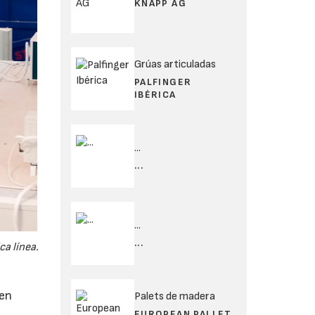
KNAPP AG
Grúas articuladas
PALFINGER
IBÉRICA
...
...
...
...
ca línea.
 en
Palets de madera
EUROPEAN PALLET