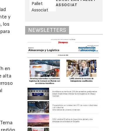
ASSOCIAT
dad
nte y
, los
NEWSLETTERS
 para
s
/h en
e alta
erroso
al
 Terna
a región