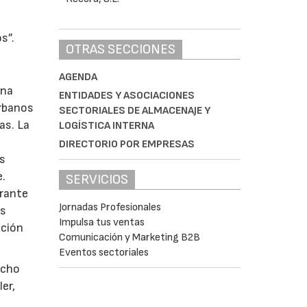
s”.
OTRAS SECCIONES
AGENDA
ena
ENTIDADES Y ASOCIACIONES
urbanos
SECTORIALES DE ALMACENAJE Y
as. La
LOGÍSTICA INTERNA
DIRECTORIO POR EMPRESAS
os
e.
SERVICIOS
urante
Jornadas Profesionales
os
Impulsa tus ventas
cción
Comunicación y Marketing B2B
Eventos sectoriales
echo
er,