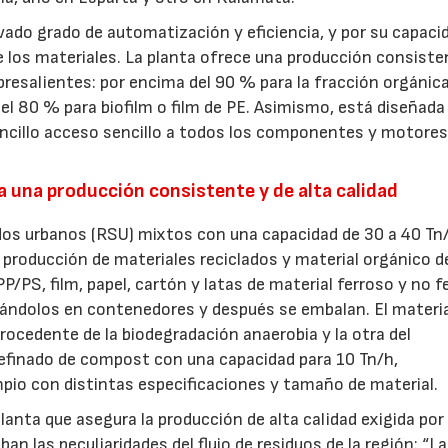
vado grado de automatización y eficiencia, y por su capaci
 los materiales. La planta ofrece una producción consiste
obresalientes: por encima del 90 % para la fracción orgánica
 del 80 % para biofilm o film de PE. Asimismo, está diseñada
encillo acceso sencillo a todos los componentes y motore
ara una producción consistente y de alta calidad
lidos urbanos (RSU) mixtos con una capacidad de 30 a 40 Tn
 producción de materiales reciclados y material orgánico d
P/PS, film, papel, cartón y latas de material ferroso y no f
arándolos en contenedores y después se embalan. El materi
rocedente de la biodegradación anaerobia y la otra del
refinado de compost con una capacidad para 10 Tn/h,
io con distintas especificaciones y tamaño de material.
planta que asegura la producción de alta calidad exigida por
an las peculiaridades del flujo de residuos de la región: “L