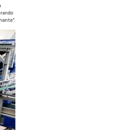
ó
orando
onante”.