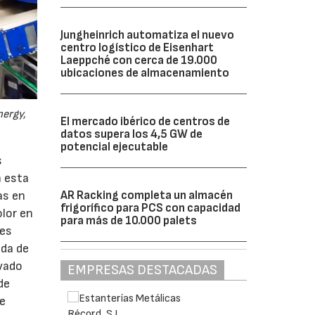
Jungheinrich automatiza el nuevo
centro logístico de Eisenhart
Laeppché con cerca de 19.000
ubicaciones de almacenamiento
nergy,
El mercado ibérico de centros de
datos supera los 4,5 GW de
potencial ejecutable
s
n esta
AR Racking completa un almacén
as en
frigorífico para PCS con capacidad
olor en
para más de 10.000 palets
tes
ada de
evado
EMPRESAS DESTACADAS
de
de