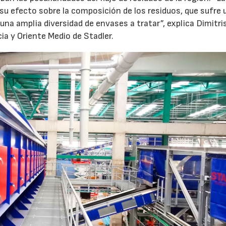
 su efecto sobre la composición de los residuos, que sufre 
una amplia diversidad de envases a tratar”, explica Dimitri
27/07/2026
29/07/2026
cia y Oriente Medio de Stadler.