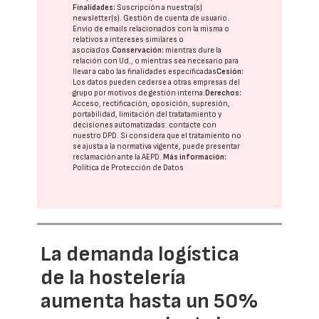
Finalidades:
Suscripción a nuestra(s)
newsletter(s). Gestión de cuenta de usuario.
Envío de emails relacionados con la misma o
relativos a intereses similares o
asociados.
Conservación:
mientras dure la
relación con Ud., o mientras sea necesario para
llevar a cabo las finalidades especificadas
Cesión:
Los datos pueden cederse a otras
empresas del
grupo
por motivos de gestión interna.
Derechos:
Acceso, rectificación, oposición, supresión,
portabilidad, limitación del tratatamiento y
decisiones automatizadas:
contacte con
nuestro DPD
. Si considera que el tratamiento no
se ajusta a la normativa vigente, puede presentar
reclamación ante la
AEPD
.
Más información:
Política de Protección de Datos
La demanda logística
de la hostelería
aumenta hasta un 50%