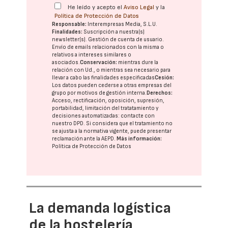
He leído y acepto el
Aviso Legal
y la
Política de Protección de Datos
Responsable:
Interempresas Media, S.L.U.
Finalidades:
Suscripción a nuestra(s)
newsletter(s). Gestión de cuenta de usuario.
Envío de emails relacionados con la misma o
relativos a intereses similares o
asociados.
Conservación:
mientras dure la
relación con Ud., o mientras sea necesario para
llevar a cabo las finalidades especificadas
Cesión:
Los datos pueden cederse a otras
empresas del
grupo
por motivos de gestión interna.
Derechos:
Acceso, rectificación, oposición, supresión,
portabilidad, limitación del tratatamiento y
decisiones automatizadas:
contacte con
nuestro DPD
. Si considera que el tratamiento no
se ajusta a la normativa vigente, puede presentar
reclamación ante la
AEPD
.
Más información:
Política de Protección de Datos
La demanda logística
de la hostelería