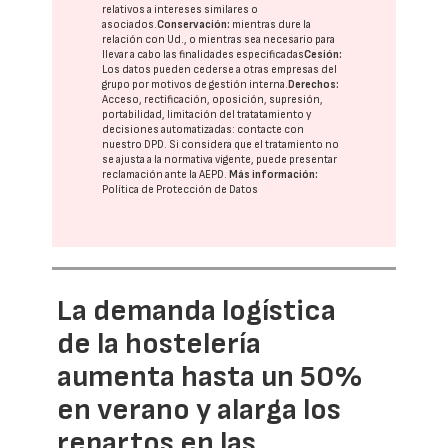
relativos a intereses similares o
asociados.
Conservación:
mientras dure la
relación con Ud., o mientras sea necesario para
llevar a cabo las finalidades especificadas
Cesión:
Los datos pueden cederse a otras
empresas del
grupo
por motivos de gestión interna.
Derechos:
Acceso, rectificación, oposición, supresión,
portabilidad, limitación del tratatamiento y
decisiones automatizadas:
contacte con
nuestro DPD
. Si considera que el tratamiento no
se ajusta a la normativa vigente, puede presentar
reclamación ante la
AEPD
.
Más información:
Política de Protección de Datos
La demanda logística
de la hostelería
aumenta hasta un 50%
en verano y alarga los
repartos en las