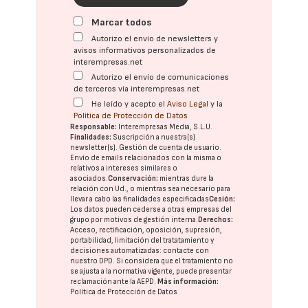
Marcar todos
Autorizo el envío de newsletters y
avisos informativos personalizados de
interempresas.net
Autorizo el envío de comunicaciones
de terceros vía interempresas.net
He leído y acepto el
Aviso Legal
y la
Política de Protección de Datos
Responsable:
Interempresas Media, S.L.U.
Finalidades:
Suscripción a nuestra(s)
newsletter(s). Gestión de cuenta de usuario.
Envío de emails relacionados con la misma o
relativos a intereses similares o
asociados.
Conservación:
mientras dure la
relación con Ud., o mientras sea necesario para
llevar a cabo las finalidades especificadas
Cesión:
Los datos pueden cederse a otras
empresas del
grupo
por motivos de gestión interna.
Derechos:
Acceso, rectificación, oposición, supresión,
portabilidad, limitación del tratatamiento y
decisiones automatizadas:
contacte con
nuestro DPD
. Si considera que el tratamiento no
se ajusta a la normativa vigente, puede presentar
reclamación ante la
AEPD
.
Más información:
Política de Protección de Datos