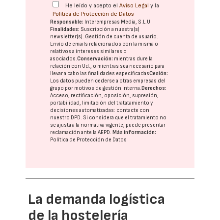
He leído y acepto el
Aviso Legal
y la
Política de Protección de Datos
Responsable:
Interempresas Media, S.L.U.
Finalidades:
Suscripción a nuestra(s)
newsletter(s). Gestión de cuenta de usuario.
Envío de emails relacionados con la misma o
relativos a intereses similares o
asociados.
Conservación:
mientras dure la
relación con Ud., o mientras sea necesario para
llevar a cabo las finalidades especificadas
Cesión:
Los datos pueden cederse a otras
empresas del
grupo
por motivos de gestión interna.
Derechos:
Acceso, rectificación, oposición, supresión,
portabilidad, limitación del tratatamiento y
decisiones automatizadas:
contacte con
nuestro DPD
. Si considera que el tratamiento no
se ajusta a la normativa vigente, puede presentar
reclamación ante la
AEPD
.
Más información:
Política de Protección de Datos
La demanda logística
de la hostelería