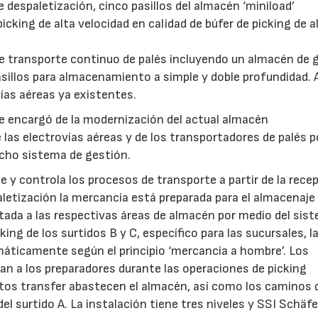
 despaletización, cinco pasillos del almacén ‘miniload’
cking de alta velocidad en calidad de búfer de picking de a
 de transporte continuo de palés incluyendo un almacén de 
sillos para almacenamiento a simple y doble profundidad.
vías aéreas ya existentes.
se encargó de la modernización del actual almacén
las electrovías aéreas y de los transportadores de palés po
cho sistema de gestión.
e y controla los procesos de transporte a partir de la rece
letización la mercancía está preparada para el almacenaje
tada a las respectivas áreas de almacén por medio del sis
king de los surtidos B y C, específico para las sucursales, 
áticamente según el principio ‘mercancía a hombre’. Los
uían a los preparadores durante las operaciones de picking
tos transfer abastecen el almacén, así como los caminos 
 del surtido A. La instalación tiene tres niveles y SSI Schäf