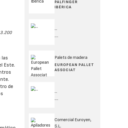
PALFINGER
IBÉRICA
...
 3.200
...
Palets de madera
 las
l Este.
EUROPEAN PALLET
ASSOCIAT
entros
ente.
tro de
...
os
...
Comercial Euroyen,
S.L.
omático