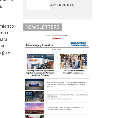
APILADORES
as
amiento
NEWSLETTERS
omo el
para
tar
arga y