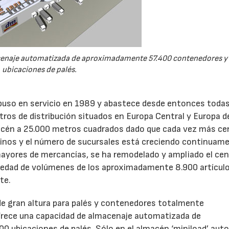
cenaje automatizada de aproximadamente 57.400 contenedores y
ubicaciones de palés.
e puso en servicio en 1989 y abastece desde entonces todas
ros de distribución situados en Europa Central y Europa de
almacén a 25.000 metros cuadrados dado que cada vez más c
cinos y el número de sucursales está creciendo continuam
mayores de mercancías, se ha remodelado y ampliado el cen
riedad de volúmenes de los aproximadamente 8.900 artícul
te.
 de gran altura para palés y contenedores totalmente
ofrece una capacidad de almacenaje automatizada de
 ubicaciones de palés. Sólo en el almacén ‘miniload’ aut