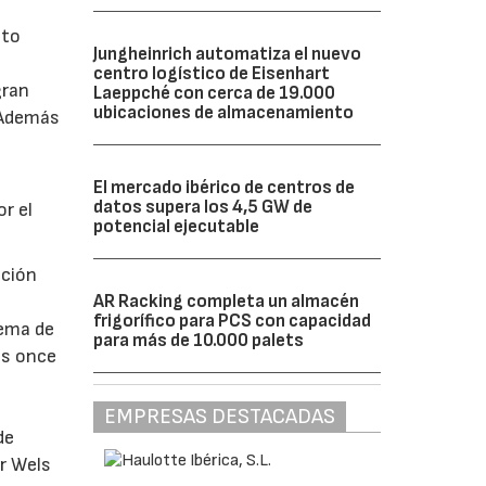
lto
Jungheinrich automatiza el nuevo
centro logístico de Eisenhart
gran
Laeppché con cerca de 19.000
ubicaciones de almacenamiento
 Además
El mercado ibérico de centros de
datos supera los 4,5 GW de
r el
potencial ejecutable
pción
AR Racking completa un almacén
frigorífico para PCS con capacidad
tema de
para más de 10.000 palets
las once
EMPRESAS DESTACADAS
de
er Wels