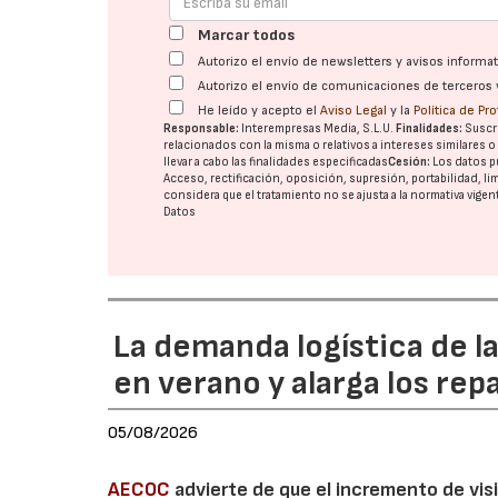
Marcar todos
Autorizo el envío de newsletters y avisos inform
Autorizo el envío de comunicaciones de terceros 
He leído y acepto el
Aviso Legal
y la
Política de Pr
Responsable:
Interempresas Media, S.L.U.
Finalidades:
Suscri
relacionados con la misma o relativos a intereses similares 
llevar a cabo las finalidades especificadas
Cesión:
Los datos p
Acceso, rectificación, oposición, supresión, portabilidad, l
considera que el tratamiento no se ajusta a la normativa vige
Datos
La demanda logística de l
en verano y alarga los rep
05/08/2026
AECOC
advierte de que el incremento de visi