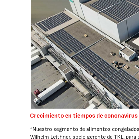
Crecimiento en tiempos de cononavirus
“Nuestro segmento de alimentos congelados h
Wilhelm Leithner, socio gerente de TKL, para 