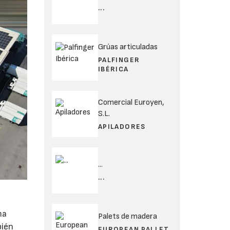
...
Grúas articuladas
PALFINGER
IBÉRICA
Comercial Euroyen,
S.L.
APILADORES
...
...
ma
Palets de madera
bién
EUROPEAN PALLET