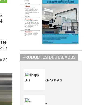
la
té
ttel
023 e
PRODUCTOS DESTACADOS
de 22
KNAPP AG
...