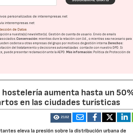
SUSCRIBIRME GRATIS
ativos personalizados de interempresas.net
vía interempresas.net
otección de Datos
pción a nuestra(s) newsletter(s). Gestión de cuenta de usuario. Envío de emails
o asociados.
Conservación:
mientras dure la relación con Ud., o mientras sea necesario para
ueden cederse a otras
empresas del grupo
por motivos de gestión interna.
Derechos:
imitación del tratatamiento y decisiones automatizadas:
contacte con nuestro DPD
. Si
nte, puede presentar reclamación ante la
AEPD
.
Más información:
Política de Protección de
a hostelería aumenta hasta un 50
artos en las ciudades turísticas
2102
tantes eleva la presión sobre la distribución urbana de