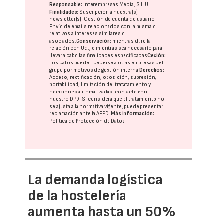
Responsable:
Interempresas Media, S.L.U.
Finalidades:
Suscripción a nuestra(s)
newsletter(s). Gestión de cuenta de usuario.
Envío de emails relacionados con la misma o
relativos a intereses similares o
asociados.
Conservación:
mientras dure la
relación con Ud., o mientras sea necesario para
llevar a cabo las finalidades especificadas
Cesión:
Los datos pueden cederse a otras
empresas del
grupo
por motivos de gestión interna.
Derechos:
Acceso, rectificación, oposición, supresión,
portabilidad, limitación del tratatamiento y
decisiones automatizadas:
contacte con
nuestro DPD
. Si considera que el tratamiento no
se ajusta a la normativa vigente, puede presentar
reclamación ante la
AEPD
.
Más información:
Política de Protección de Datos
La demanda logística
de la hostelería
aumenta hasta un 50%