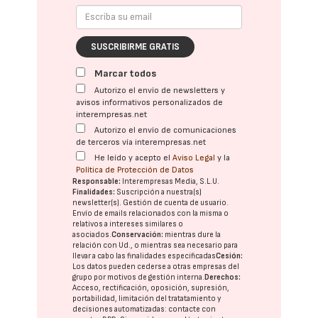
SUSCRIBIRME GRATIS
Marcar todos
Autorizo el envío de newsletters y
avisos informativos personalizados de
interempresas.net
Autorizo el envío de comunicaciones
de terceros vía interempresas.net
He leído y acepto el
Aviso Legal
y la
Política de Protección de Datos
Responsable:
Interempresas Media, S.L.U.
Finalidades:
Suscripción a nuestra(s)
newsletter(s). Gestión de cuenta de usuario.
Envío de emails relacionados con la misma o
relativos a intereses similares o
asociados.
Conservación:
mientras dure la
relación con Ud., o mientras sea necesario para
llevar a cabo las finalidades especificadas
Cesión:
Los datos pueden cederse a otras
empresas del
grupo
por motivos de gestión interna.
Derechos:
Acceso, rectificación, oposición, supresión,
portabilidad, limitación del tratatamiento y
decisiones automatizadas:
contacte con