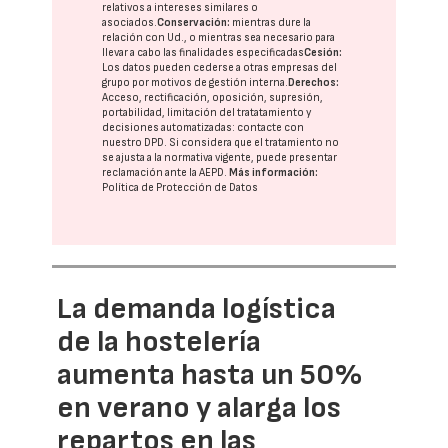
relativos a intereses similares o
asociados.
Conservación:
mientras dure la
relación con Ud., o mientras sea necesario para
llevar a cabo las finalidades especificadas
Cesión:
Los datos pueden cederse a otras
empresas del
grupo
por motivos de gestión interna.
Derechos:
Acceso, rectificación, oposición, supresión,
portabilidad, limitación del tratatamiento y
decisiones automatizadas:
contacte con
nuestro DPD
. Si considera que el tratamiento no
se ajusta a la normativa vigente, puede presentar
reclamación ante la
AEPD
.
Más información:
Política de Protección de Datos
La demanda logística
de la hostelería
aumenta hasta un 50%
en verano y alarga los
repartos en las