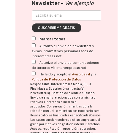
Newsletter -
Ver ejemplo
SUSCRIBIRME GRATIS
Marcar todos
Autorizo el envío de newsletters y
avisos informativos personalizados de
interempresas.net
Autorizo el envío de comunicaciones
de terceros vía interempresas.net
He leído y acepto el
Aviso Legal
y la
Política de Protección de Datos
Responsable:
Interempresas Media, S.L.U.
Finalidades:
Suscripción a nuestra(s)
newsletter(s). Gestión de cuenta de usuario.
Envío de emails relacionados con la misma o
relativos a intereses similares o
asociados.
Conservación:
mientras dure la
relación con Ud., o mientras sea necesario para
llevar a cabo las finalidades especificadas
Cesión:
Los datos pueden cederse a otras
empresas del
grupo
por motivos de gestión interna.
Derechos:
Acceso, rectificación, oposición, supresión,