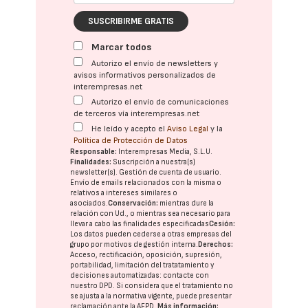
SUSCRIBIRME GRATIS
Marcar todos
Autorizo el envío de newsletters y
avisos informativos personalizados de
interempresas.net
Autorizo el envío de comunicaciones
de terceros vía interempresas.net
He leído y acepto el
Aviso Legal
y la
Política de Protección de Datos
Responsable:
Interempresas Media, S.L.U.
Finalidades:
Suscripción a nuestra(s)
newsletter(s). Gestión de cuenta de usuario.
Envío de emails relacionados con la misma o
relativos a intereses similares o
asociados.
Conservación:
mientras dure la
relación con Ud., o mientras sea necesario para
llevar a cabo las finalidades especificadas
Cesión:
Los datos pueden cederse a otras
empresas del
grupo
por motivos de gestión interna.
Derechos:
Acceso, rectificación, oposición, supresión,
portabilidad, limitación del tratatamiento y
decisiones automatizadas:
contacte con
nuestro DPD
. Si considera que el tratamiento no
se ajusta a la normativa vigente, puede presentar
reclamación ante la
AEPD
.
Más información: