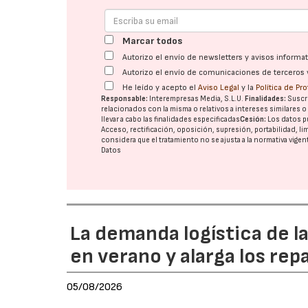
Marcar todos
Autorizo el envío de newsletters y avisos inform
Autorizo el envío de comunicaciones de terceros 
He leído y acepto el
Aviso Legal
y la
Política de Pr
Responsable:
Interempresas Media, S.L.U.
Finalidades:
Suscri
relacionados con la misma o relativos a intereses similares 
llevar a cabo las finalidades especificadas
Cesión:
Los datos p
Acceso, rectificación, oposición, supresión, portabilidad, l
considera que el tratamiento no se ajusta a la normativa vige
Datos
La demanda logística de l
en verano y alarga los rep
05/08/2026