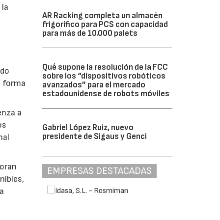
 la
AR Racking completa un almacén
frigorífico para PCS con capacidad
para más de 10.000 palets
Qué supone la resolución de la FCC
ido
sobre los “dispositivos robóticos
e forma
avanzados” para el mercado
estadounidense de robots móviles
enza a
os
Gabriel López Ruiz, nuevo
presidente de Sigaus y Genci
nal
boran
EMPRESAS DESTACADAS
nibles,
la