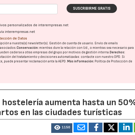
SUSCRIBIRME GRATIS
ativos personalizados de interempresas.net
vía interempresas.net
otección de Datos
pción a nuestra(s) newsletter(s). Gestión de cuenta de usuario. Envío de emails
o asociados.
Conservación:
mientras dure la relación con Ud., o mientras sea necesario para
ueden cederse a otras
empresas del grupo
por motivos de gestión interna.
Derechos:
imitación del tratatamiento y decisiones automatizadas:
contacte con nuestro DPD
. Si
nte, puede presentar reclamación ante la
AEPD
.
Más información:
Política de Protección de
a hostelería aumenta hasta un 50
artos en las ciudades turísticas
1150