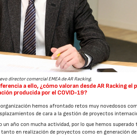
uevo director comercial EMEA de AR Racking.
eferencia a ello, ¿cómo valoran desde AR Racking el
ación producida por el COVID-19?
o organización hemos afrontado retos muy novedosos com
esplazamientos de cara a la gestión de proyectos internaci
ido un año con mucha actividad, por lo que hemos superado
s tanto en realización de proyectos como en generación de