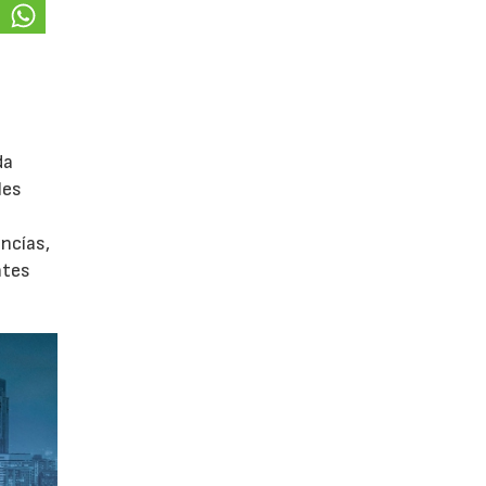
da
les
ancías,
ntes