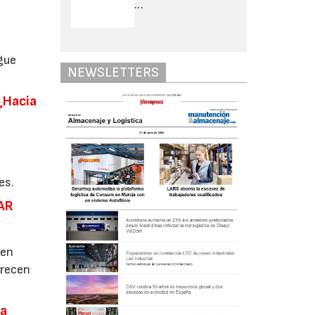
...
gue
NEWSLETTERS
¿Hacia
n
es.
 AR
 en
arecen
ra