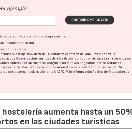
Ver ejemplo
SUSCRIBIRME GRATIS
ativos personalizados de interempresas.net
vía interempresas.net
otección de Datos
pción a nuestra(s) newsletter(s). Gestión de cuenta de usuario. Envío de emails
o asociados.
Conservación:
mientras dure la relación con Ud., o mientras sea necesario para
ueden cederse a otras
empresas del grupo
por motivos de gestión interna.
Derechos:
imitación del tratatamiento y decisiones automatizadas:
contacte con nuestro DPD
. Si
nte, puede presentar reclamación ante la
AEPD
.
Más información:
Política de Protección de
a hostelería aumenta hasta un 50
artos en las ciudades turísticas