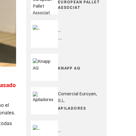
EUROPEAN PALLET
ASSOCIAT
...
...
KNAPP AG
 pasado
Comercial Euroyen,
S.L.
o el
APILADORES
onales.
 todas
...