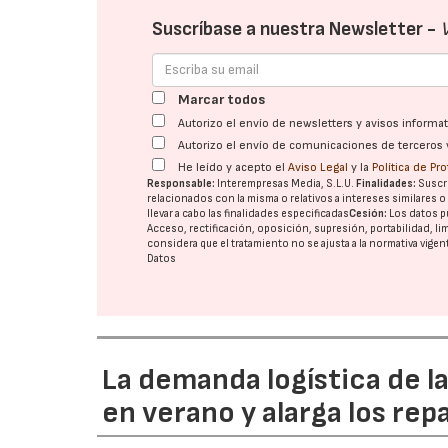
Suscríbase a nuestra Newsletter -
Marcar todos
Autorizo el envío de newsletters y avisos inform
Autorizo el envío de comunicaciones de terceros 
He leído y acepto el
Aviso Legal
y la
Política de Pr
Responsable:
Interempresas Media, S.L.U.
Finalidades:
Suscri
relacionados con la misma o relativos a intereses similares 
llevar a cabo las finalidades especificadas
Cesión:
Los datos p
Acceso, rectificación, oposición, supresión, portabilidad, l
considera que el tratamiento no se ajusta a la normativa vige
Datos
La demanda logística de l
en verano y alarga los rep