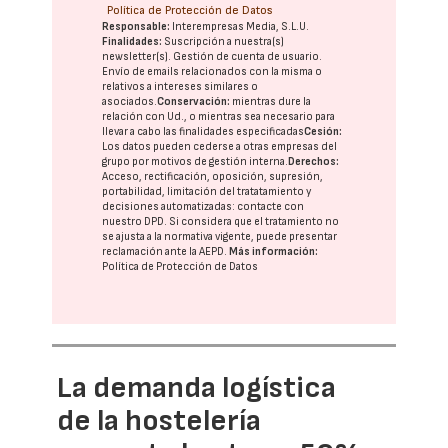
Política de Protección de Datos
Responsable:
Interempresas Media, S.L.U.
Finalidades:
Suscripción a nuestra(s)
newsletter(s). Gestión de cuenta de usuario.
Envío de emails relacionados con la misma o
relativos a intereses similares o
asociados.
Conservación:
mientras dure la
relación con Ud., o mientras sea necesario para
llevar a cabo las finalidades especificadas
Cesión:
Los datos pueden cederse a otras
empresas del
grupo
por motivos de gestión interna.
Derechos:
Acceso, rectificación, oposición, supresión,
portabilidad, limitación del tratatamiento y
decisiones automatizadas:
contacte con
nuestro DPD
. Si considera que el tratamiento no
se ajusta a la normativa vigente, puede presentar
reclamación ante la
AEPD
.
Más información:
Política de Protección de Datos
La demanda logística
de la hostelería