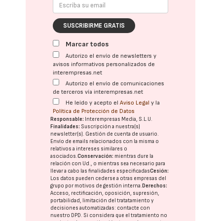
SUSCRIBIRME GRATIS
Marcar todos
Autorizo el envío de newsletters y
avisos informativos personalizados de
interempresas.net
Autorizo el envío de comunicaciones
de terceros vía interempresas.net
He leído y acepto el
Aviso Legal
y la
Política de Protección de Datos
Responsable:
Interempresas Media, S.L.U.
Finalidades:
Suscripción a nuestra(s)
newsletter(s). Gestión de cuenta de usuario.
Envío de emails relacionados con la misma o
relativos a intereses similares o
asociados.
Conservación:
mientras dure la
relación con Ud., o mientras sea necesario para
llevar a cabo las finalidades especificadas
Cesión:
Los datos pueden cederse a otras
empresas del
grupo
por motivos de gestión interna.
Derechos:
Acceso, rectificación, oposición, supresión,
portabilidad, limitación del tratatamiento y
decisiones automatizadas:
contacte con
nuestro DPD
. Si considera que el tratamiento no