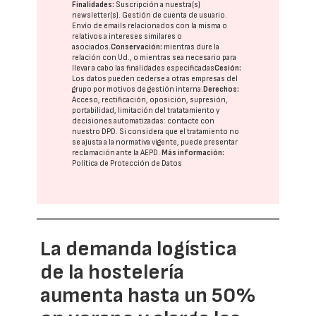
Finalidades:
Suscripción a nuestra(s)
newsletter(s). Gestión de cuenta de usuario.
Envío de emails relacionados con la misma o
relativos a intereses similares o
asociados.
Conservación:
mientras dure la
relación con Ud., o mientras sea necesario para
llevar a cabo las finalidades especificadas
Cesión:
Los datos pueden cederse a otras
empresas del
grupo
por motivos de gestión interna.
Derechos:
Acceso, rectificación, oposición, supresión,
portabilidad, limitación del tratatamiento y
decisiones automatizadas:
contacte con
nuestro DPD
. Si considera que el tratamiento no
se ajusta a la normativa vigente, puede presentar
reclamación ante la
AEPD
.
Más información:
Política de Protección de Datos
La demanda logística
de la hostelería
aumenta hasta un 50%