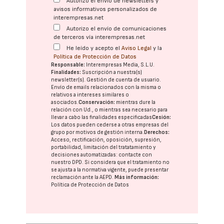
Autorizo el envío de newsletters y
avisos informativos personalizados de
interempresas.net
Autorizo el envío de comunicaciones
de terceros vía interempresas.net
He leído y acepto el
Aviso Legal
y la
Política de Protección de Datos
Responsable:
Interempresas Media, S.L.U.
Finalidades:
Suscripción a nuestra(s)
newsletter(s). Gestión de cuenta de usuario.
Envío de emails relacionados con la misma o
relativos a intereses similares o
asociados.
Conservación:
mientras dure la
relación con Ud., o mientras sea necesario para
llevar a cabo las finalidades especificadas
Cesión:
Los datos pueden cederse a otras
empresas del
grupo
por motivos de gestión interna.
Derechos:
Acceso, rectificación, oposición, supresión,
portabilidad, limitación del tratatamiento y
decisiones automatizadas:
contacte con
nuestro DPD
. Si considera que el tratamiento no
se ajusta a la normativa vigente, puede presentar
reclamación ante la
AEPD
.
Más información:
Política de Protección de Datos