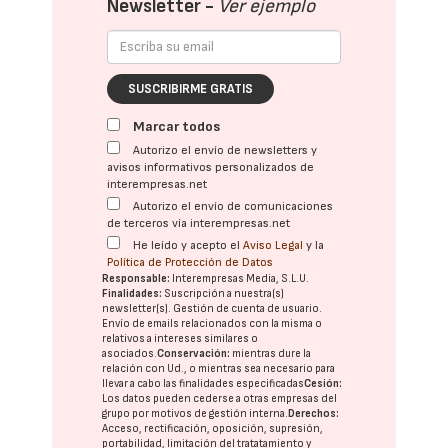
Newsletter -
Ver ejemplo
SUSCRIBIRME GRATIS
Marcar todos
Autorizo el envío de newsletters y
avisos informativos personalizados de
interempresas.net
Autorizo el envío de comunicaciones
de terceros vía interempresas.net
He leído y acepto el
Aviso Legal
y la
Política de Protección de Datos
Responsable:
Interempresas Media, S.L.U.
Finalidades:
Suscripción a nuestra(s)
newsletter(s). Gestión de cuenta de usuario.
Envío de emails relacionados con la misma o
relativos a intereses similares o
asociados.
Conservación:
mientras dure la
relación con Ud., o mientras sea necesario para
llevar a cabo las finalidades especificadas
Cesión:
Los datos pueden cederse a otras
empresas del
grupo
por motivos de gestión interna.
Derechos:
Acceso, rectificación, oposición, supresión,
portabilidad, limitación del tratatamiento y