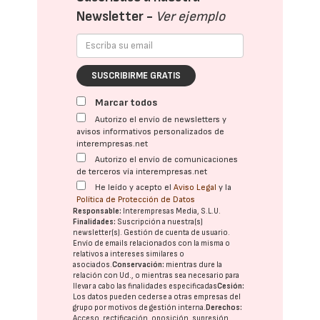
Newsletter -
Ver ejemplo
SUSCRIBIRME GRATIS
Marcar todos
Autorizo el envío de newsletters y
avisos informativos personalizados de
interempresas.net
Autorizo el envío de comunicaciones
de terceros vía interempresas.net
He leído y acepto el
Aviso Legal
y la
Política de Protección de Datos
Responsable:
Interempresas Media, S.L.U.
Finalidades:
Suscripción a nuestra(s)
newsletter(s). Gestión de cuenta de usuario.
Envío de emails relacionados con la misma o
relativos a intereses similares o
asociados.
Conservación:
mientras dure la
relación con Ud., o mientras sea necesario para
llevar a cabo las finalidades especificadas
Cesión:
Los datos pueden cederse a otras
empresas del
grupo
por motivos de gestión interna.
Derechos:
Acceso, rectificación, oposición, supresión,