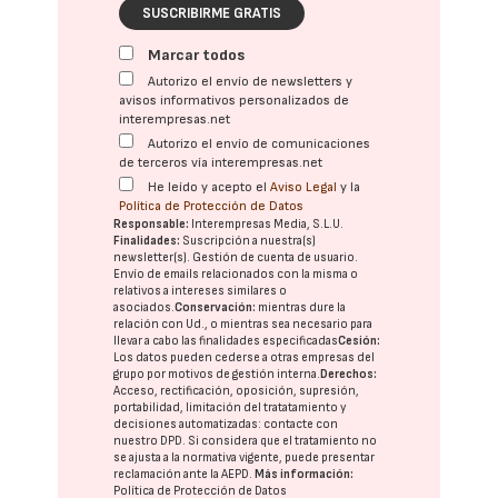
SUSCRIBIRME GRATIS
Marcar todos
Autorizo el envío de newsletters y
avisos informativos personalizados de
interempresas.net
Autorizo el envío de comunicaciones
de terceros vía interempresas.net
He leído y acepto el
Aviso Legal
y la
Política de Protección de Datos
Responsable:
Interempresas Media, S.L.U.
Finalidades:
Suscripción a nuestra(s)
newsletter(s). Gestión de cuenta de usuario.
Envío de emails relacionados con la misma o
relativos a intereses similares o
asociados.
Conservación:
mientras dure la
relación con Ud., o mientras sea necesario para
llevar a cabo las finalidades especificadas
Cesión:
Los datos pueden cederse a otras
empresas del
grupo
por motivos de gestión interna.
Derechos:
Acceso, rectificación, oposición, supresión,
portabilidad, limitación del tratatamiento y
decisiones automatizadas:
contacte con
nuestro DPD
. Si considera que el tratamiento no
se ajusta a la normativa vigente, puede presentar
reclamación ante la
AEPD
.
Más información:
Política de Protección de Datos