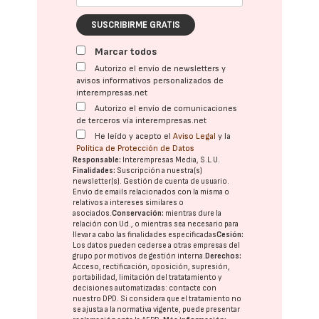
SUSCRIBIRME GRATIS
Marcar todos
Autorizo el envío de newsletters y
avisos informativos personalizados de
interempresas.net
Autorizo el envío de comunicaciones
de terceros vía interempresas.net
He leído y acepto el
Aviso Legal
y la
Política de Protección de Datos
Responsable:
Interempresas Media, S.L.U.
Finalidades:
Suscripción a nuestra(s)
newsletter(s). Gestión de cuenta de usuario.
Envío de emails relacionados con la misma o
relativos a intereses similares o
asociados.
Conservación:
mientras dure la
relación con Ud., o mientras sea necesario para
llevar a cabo las finalidades especificadas
Cesión:
Los datos pueden cederse a otras
empresas del
grupo
por motivos de gestión interna.
Derechos:
Acceso, rectificación, oposición, supresión,
portabilidad, limitación del tratatamiento y
decisiones automatizadas:
contacte con
nuestro DPD
. Si considera que el tratamiento no
se ajusta a la normativa vigente, puede presentar