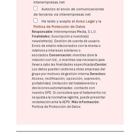
interempresas.net
Autorizo el envío de comunicaciones
de terceros vía interempresas.net
He leído y acepto el
Aviso Legal
y la
Política de Protección de Datos
Responsable:
Interempresas Media, S.L.U.
Finalidades:
Suscripción a nuestra(s)
newsletter(s). Gestión de cuenta de usuario.
Envío de emails relacionados con la misma o
relativos a intereses similares o
asociados.
Conservación:
mientras dure la
relación con Ud., o mientras sea necesario para
llevar a cabo las finalidades especificadas
Cesión:
Los datos pueden cederse a otras
empresas del
grupo
por motivos de gestión interna.
Derechos:
Acceso, rectificación, oposición, supresión,
portabilidad, limitación del tratatamiento y
decisiones automatizadas:
contacte con
nuestro DPD
. Si considera que el tratamiento no
se ajusta a la normativa vigente, puede presentar
reclamación ante la
AEPD
.
Más información:
Política de Protección de Datos