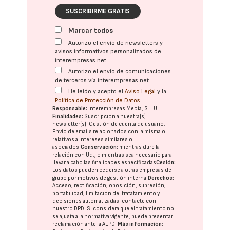
SUSCRIBIRME GRATIS
Marcar todos
Autorizo el envío de newsletters y
avisos informativos personalizados de
interempresas.net
Autorizo el envío de comunicaciones
de terceros vía interempresas.net
He leído y acepto el
Aviso Legal
y la
Política de Protección de Datos
Responsable:
Interempresas Media, S.L.U.
Finalidades:
Suscripción a nuestra(s)
newsletter(s). Gestión de cuenta de usuario.
Envío de emails relacionados con la misma o
relativos a intereses similares o
asociados.
Conservación:
mientras dure la
relación con Ud., o mientras sea necesario para
llevar a cabo las finalidades especificadas
Cesión:
Los datos pueden cederse a otras
empresas del
grupo
por motivos de gestión interna.
Derechos:
Acceso, rectificación, oposición, supresión,
portabilidad, limitación del tratatamiento y
decisiones automatizadas:
contacte con
nuestro DPD
. Si considera que el tratamiento no
se ajusta a la normativa vigente, puede presentar
reclamación ante la
AEPD
.
Más información: