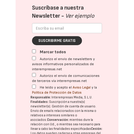
Suscríbase a nuestra
Newsletter -
Ver ejemplo
SUSCRIBIRME GRATIS
Marcar todos
Autorizo el envío de newsletters y
avisos informativos personalizados de
interempresas.net
Autorizo el envío de comunicaciones
de terceros vía interempresas.net
He leído y acepto el
Aviso Legal
y la
Política de Protección de Datos
Responsable:
Interempresas Media, S.L.U.
Finalidades:
Suscripción a nuestra(s)
newsletter(s). Gestión de cuenta de usuario.
Envío de emails relacionados con la misma o
relativos a intereses similares o
asociados.
Conservación:
mientras dure la
relación con Ud., o mientras sea necesario para
llevar a cabo las finalidades especificadas
Cesión:
Los datos pueden cederse a otras
empresas del