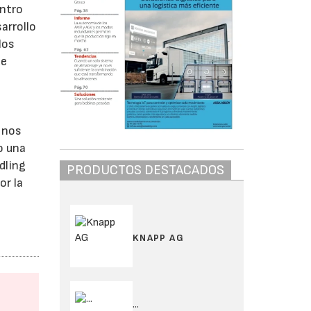
entro
arrollo
los
de
e nos
o una
dling
PRODUCTOS DESTACADOS
or la
KNAPP AG
...