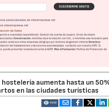
SUSCRIBIRME GRATIS
ativos personalizados de interempresas.net
vía interempresas.net
otección de Datos
pción a nuestra(s) newsletter(s). Gestión de cuenta de usuario. Envío de emails
o asociados.
Conservación:
mientras dure la relación con Ud., o mientras sea necesario para
ueden cederse a otras
empresas del grupo
por motivos de gestión interna.
Derechos:
imitación del tratatamiento y decisiones automatizadas:
contacte con nuestro DPD
. Si
nte, puede presentar reclamación ante la
AEPD
.
Más información:
Política de Protección de
a hostelería aumenta hasta un 50
artos en las ciudades turísticas
4142