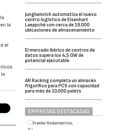
Jungheinrich automatiza el nuevo
la
centro logístico de Eisenhart
en la
Laeppché con cerca de 19.000
ubicaciones de almacenamiento
e el
El mercado ibérico de centros de
datos supera los 4,5 GW de
potencial ejecutable
sticos
 la
AR Racking completa un almacén
frigorífico para PCS con capacidad
para más de 10.000 palets
EMPRESAS DESTACADAS