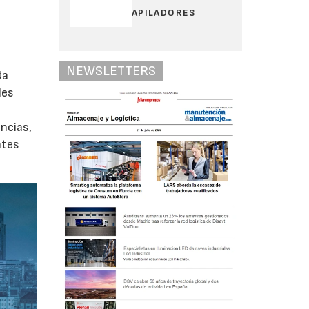
APILADORES
NEWSLETTERS
da
les
ancías,
ntes