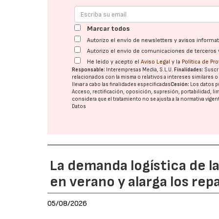
Marcar todos
Autorizo el envío de newsletters y avisos inform
Autorizo el envío de comunicaciones de terceros 
He leído y acepto el
Aviso Legal
y la
Política de Pr
Responsable:
Interempresas Media, S.L.U.
Finalidades:
Suscri
relacionados con la misma o relativos a intereses similares 
llevar a cabo las finalidades especificadas
Cesión:
Los datos p
Acceso, rectificación, oposición, supresión, portabilidad, l
considera que el tratamiento no se ajusta a la normativa vige
Datos
La demanda logística de l
en verano y alarga los rep
05/08/2026