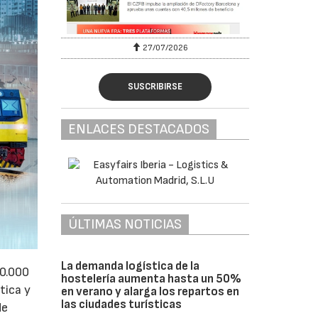
27/07/2026
SUSCRIBIRSE
ENLACES DESTACADOS
ÚLTIMAS NOTICIAS
La demanda logística de la
50.000
hostelería aumenta hasta un 50%
tica y
en verano y alarga los repartos en
las ciudades turísticas
de