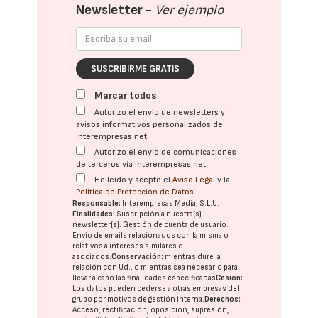
Newsletter -
Ver ejemplo
SUSCRIBIRME GRATIS
Marcar todos
Autorizo el envío de newsletters y
avisos informativos personalizados de
interempresas.net
Autorizo el envío de comunicaciones
de terceros vía interempresas.net
He leído y acepto el
Aviso Legal
y la
Política de Protección de Datos
Responsable:
Interempresas Media, S.L.U.
Finalidades:
Suscripción a nuestra(s)
newsletter(s). Gestión de cuenta de usuario.
Envío de emails relacionados con la misma o
relativos a intereses similares o
asociados.
Conservación:
mientras dure la
relación con Ud., o mientras sea necesario para
llevar a cabo las finalidades especificadas
Cesión:
Los datos pueden cederse a otras
empresas del
grupo
por motivos de gestión interna.
Derechos:
Acceso, rectificación, oposición, supresión,