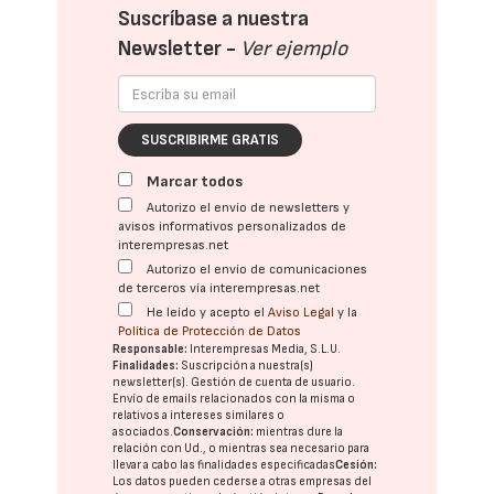
Suscríbase a nuestra
Newsletter -
Ver ejemplo
SUSCRIBIRME GRATIS
Marcar todos
Autorizo el envío de newsletters y
avisos informativos personalizados de
interempresas.net
Autorizo el envío de comunicaciones
de terceros vía interempresas.net
He leído y acepto el
Aviso Legal
y la
Política de Protección de Datos
Responsable:
Interempresas Media, S.L.U.
Finalidades:
Suscripción a nuestra(s)
newsletter(s). Gestión de cuenta de usuario.
Envío de emails relacionados con la misma o
relativos a intereses similares o
asociados.
Conservación:
mientras dure la
relación con Ud., o mientras sea necesario para
llevar a cabo las finalidades especificadas
Cesión:
Los datos pueden cederse a otras
empresas del