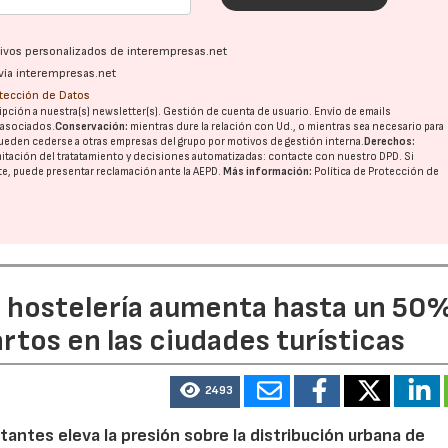
ativos personalizados de interempresas.net
vía interempresas.net
otección de Datos
pción a nuestra(s) newsletter(s). Gestión de cuenta de usuario. Envío de emails
o asociados.
Conservación:
mientras dure la relación con Ud., o mientras sea necesario para
ueden cederse a otras
empresas del grupo
por motivos de gestión interna.
Derechos:
imitación del tratatamiento y decisiones automatizadas:
contacte con nuestro DPD
. Si
nte, puede presentar reclamación ante la
AEPD
.
Más información:
Política de Protección de
a hostelería aumenta hasta un 50
artos en las ciudades turísticas
2493
tantes eleva la presión sobre la distribución urbana de