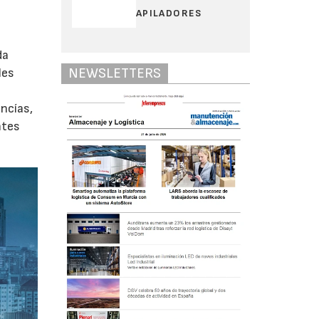
APILADORES
da
NEWSLETTERS
les
ancías,
ntes