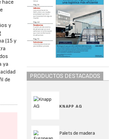
e hace
de
ños y
g
na (15 y
tra
 dos
a ya
pacidad
PRODUCTOS DESTACADOS
il de
KNAPP AG
Palets de madera