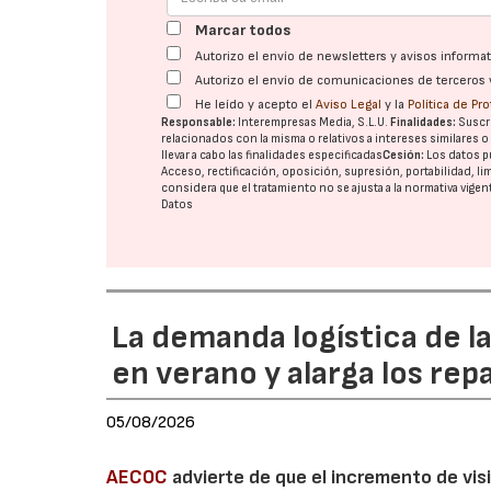
Marcar todos
Autorizo el envío de newsletters y avisos inform
Autorizo el envío de comunicaciones de terceros 
He leído y acepto el
Aviso Legal
y la
Política de Pr
Responsable:
Interempresas Media, S.L.U.
Finalidades:
Suscri
relacionados con la misma o relativos a intereses similares 
llevar a cabo las finalidades especificadas
Cesión:
Los datos p
Acceso, rectificación, oposición, supresión, portabilidad, l
considera que el tratamiento no se ajusta a la normativa vige
Datos
La demanda logística de l
en verano y alarga los rep
05/08/2026
AECOC
advierte de que el incremento de visi