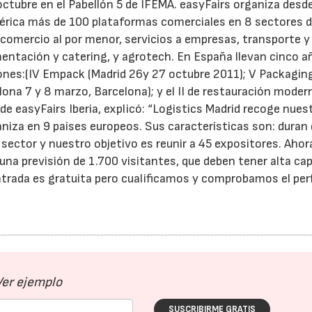
octubre en el Pabellón 5 de IFEMA. easyFairs organiza desd
mérica más de 100 plataformas comerciales en 8 sectores 
 comercio al por menor, servicios a empresas, transporte y
imentación y catering, y agrotech. En España llevan cinco a
ones:(IV Empack (Madrid 26y 27 octubre 2011); V Packagin
lona 7 y 8 marzo, Barcelona); y el II de restauración moder
 de easyFairs Iberia, explicó: “Logistics Madrid recoge nues
aniza en 9 países europeos. Sus características son: duran
 sector y nuestro objetivo es reunir a 45 expositores. Ahor
na previsión de 1.700 visitantes, que deben tener alta ca
trada es gratuita pero cualificamos y comprobamos el perf
Ver ejemplo
SUSCRIBIRME GRATIS