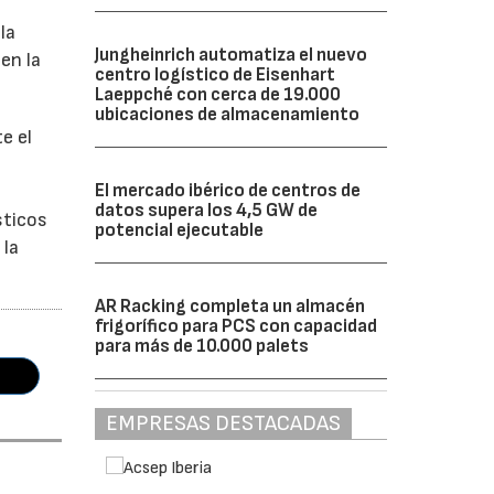
la
Jungheinrich automatiza el nuevo
en la
centro logístico de Eisenhart
Laeppché con cerca de 19.000
ubicaciones de almacenamiento
e el
El mercado ibérico de centros de
datos supera los 4,5 GW de
sticos
potencial ejecutable
 la
AR Racking completa un almacén
frigorífico para PCS con capacidad
para más de 10.000 palets
EMPRESAS DESTACADAS