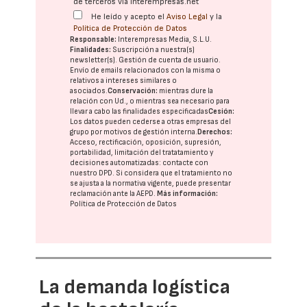
de terceros vía interempresas.net
He leído y acepto el
Aviso Legal
y la
Política de Protección de Datos
Responsable:
Interempresas Media, S.L.U.
Finalidades:
Suscripción a nuestra(s)
newsletter(s). Gestión de cuenta de usuario.
Envío de emails relacionados con la misma o
relativos a intereses similares o
asociados.
Conservación:
mientras dure la
relación con Ud., o mientras sea necesario para
llevar a cabo las finalidades especificadas
Cesión:
Los datos pueden cederse a otras
empresas del
grupo
por motivos de gestión interna.
Derechos:
Acceso, rectificación, oposición, supresión,
portabilidad, limitación del tratatamiento y
decisiones automatizadas:
contacte con
nuestro DPD
. Si considera que el tratamiento no
se ajusta a la normativa vigente, puede presentar
reclamación ante la
AEPD
.
Más información:
Política de Protección de Datos
La demanda logística