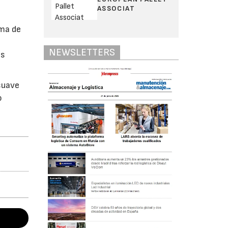
ASSOCIAT
ema de
NEWSLETTERS
es
suave
o