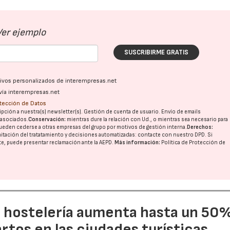
Ver ejemplo
27/07/2026
29/07/2026
SUSCRIBIRME GRATIS
ativos personalizados de interempresas.net
vía interempresas.net
otección de Datos
pción a nuestra(s) newsletter(s). Gestión de cuenta de usuario. Envío de emails
o asociados.
Conservación:
mientras dure la relación con Ud., o mientras sea necesario para
ueden cederse a otras
empresas del grupo
por motivos de gestión interna.
Derechos:
imitación del tratatamiento y decisiones automatizadas:
contacte con nuestro DPD
. Si
nte, puede presentar reclamación ante la
AEPD
.
Más información:
Política de Protección de
a hostelería aumenta hasta un 50
artos en las ciudades turísticas