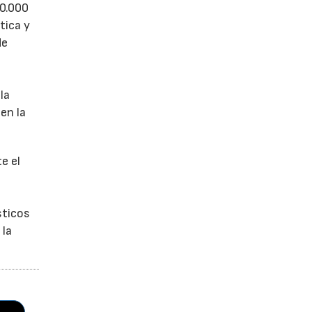
50.000
tica y
de
la
en la
e el
sticos
 la