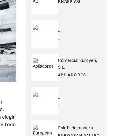
KNAPP AG
...
...
Comercial Euroyen,
S.L.
APILADORES
...
n
...
s,
 elegir
re todo
Palets de madera
EUROPEAN PALLET