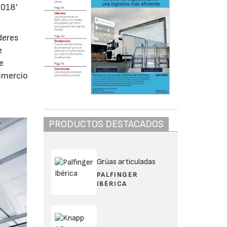
2018'
deres
e
e
comercio
PRODUCTOS DESTACADOS
Grúas articuladas
PALFINGER
IBÉRICA