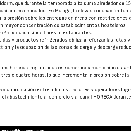
idorm, que durante la temporada alta suma alrededor de 1
habitantes censados. En Málaga, la elevada ocupación turís
la presión sobre las entregas en áreas con restricciones 
con mayor concentración de establecimientos hosteleros
arga por cada cinco bares o restaurantes.
as y productos refrigerados obliga a reforzar las rutas y 
stión y la ocupación de las zonas de carga y descarga reduc
ones horarias implantadas en numerosos municipios durant
tres o cuatro horas, lo que incrementa la presión sobre la
or coordinación entre administraciones y operadores logí
itar el abastecimiento al comercio y al canal HORECA durante
ver/escribir comentarios