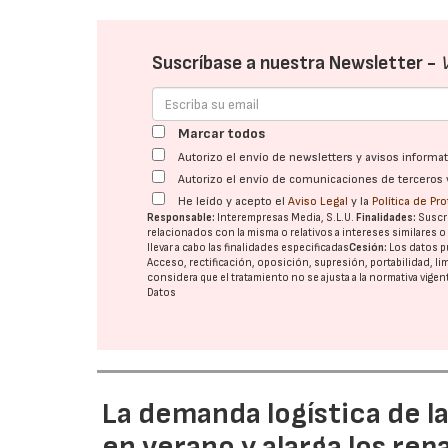
Suscríbase a nuestra Newsletter -
Marcar todos
Autorizo el envío de newsletters y avisos inform
Autorizo el envío de comunicaciones de terceros 
He leído y acepto el
Aviso Legal
y la
Política de Pr
Responsable:
Interempresas Media, S.L.U.
Finalidades:
Suscri
relacionados con la misma o relativos a intereses similares 
llevar a cabo las finalidades especificadas
Cesión:
Los datos p
Acceso, rectificación, oposición, supresión, portabilidad, l
considera que el tratamiento no se ajusta a la normativa vige
Datos
La demanda logística de l
en verano y alarga los rep