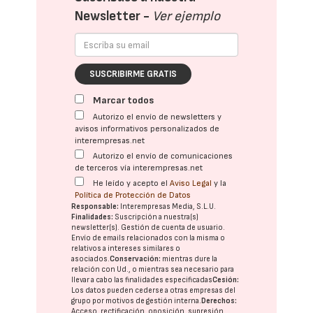
Newsletter -
Ver ejemplo
SUSCRIBIRME GRATIS
Marcar todos
Autorizo el envío de newsletters y
avisos informativos personalizados de
interempresas.net
Autorizo el envío de comunicaciones
de terceros vía interempresas.net
He leído y acepto el
Aviso Legal
y la
Política de Protección de Datos
Responsable:
Interempresas Media, S.L.U.
Finalidades:
Suscripción a nuestra(s)
newsletter(s). Gestión de cuenta de usuario.
Envío de emails relacionados con la misma o
relativos a intereses similares o
asociados.
Conservación:
mientras dure la
relación con Ud., o mientras sea necesario para
llevar a cabo las finalidades especificadas
Cesión:
Los datos pueden cederse a otras
empresas del
grupo
por motivos de gestión interna.
Derechos:
Acceso, rectificación, oposición, supresión,