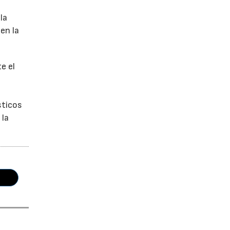
la
en la
e el
sticos
 la