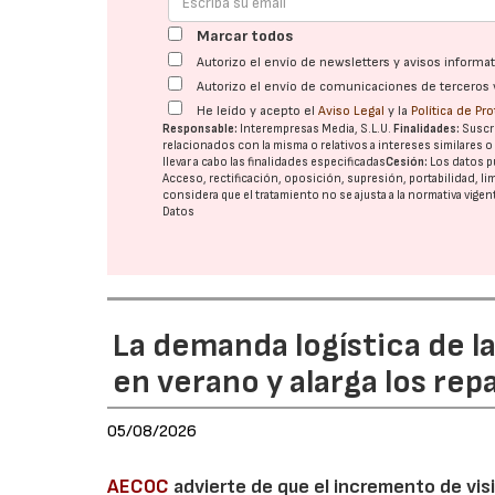
Marcar todos
Autorizo el envío de newsletters y avisos inform
Autorizo el envío de comunicaciones de terceros 
He leído y acepto el
Aviso Legal
y la
Política de Pr
Responsable:
Interempresas Media, S.L.U.
Finalidades:
Suscri
relacionados con la misma o relativos a intereses similares 
llevar a cabo las finalidades especificadas
Cesión:
Los datos p
Acceso, rectificación, oposición, supresión, portabilidad, l
considera que el tratamiento no se ajusta a la normativa vige
Datos
La demanda logística de l
en verano y alarga los rep
05/08/2026
AECOC
advierte de que el incremento de visi