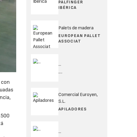
PALFINGER
IBÉRICA
Palets de madera
EUROPEAN PALLET
ASSOCIAT
...
...
r con
cuadas
Comercial Euroyen,
ncia,
S.L.
APILADORES
.500
tá
...