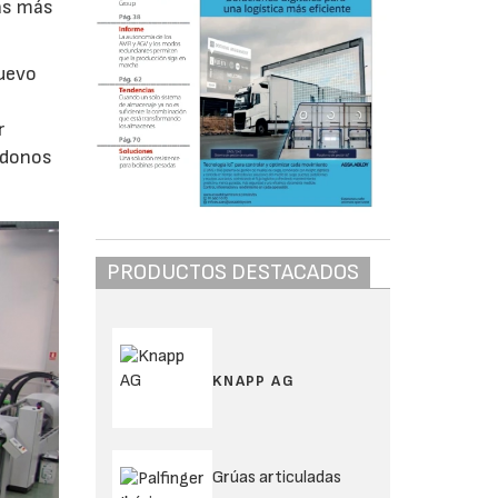
ías más
nuevo
r
éndonos
PRODUCTOS DESTACADOS
KNAPP AG
Grúas articuladas