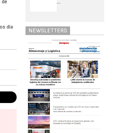
s de
...
os día
NEWSLETTERS