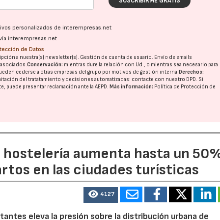
SUSCRIBIRME GRATIS
ativos personalizados de interempresas.net
27/07/2026
29/07/2026
vía interempresas.net
otección de Datos
pción a nuestra(s) newsletter(s). Gestión de cuenta de usuario. Envío de emails
o asociados.
Conservación:
mientras dure la relación con Ud., o mientras sea necesario para
ueden cederse a otras
empresas del grupo
por motivos de gestión interna.
Derechos:
imitación del tratatamiento y decisiones automatizadas:
contacte con nuestro DPD
. Si
nte, puede presentar reclamación ante la
AEPD
.
Más información:
Política de Protección de
a hostelería aumenta hasta un 50
artos en las ciudades turísticas
4127
tantes eleva la presión sobre la distribución urbana de