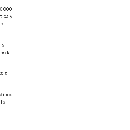
50.000
tica y
de
la
en la
e el
sticos
 la