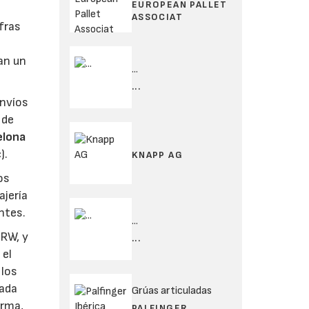
EUROPEAN PALLET
ASSOCIAT
fras
an un
...
...
envíos
 de
elona
).
KNAPP AG
os
ajería
ntes.
...
MRW, y
...
 el
 los
cada
Grúas articuladas
orma,
PALFINGER