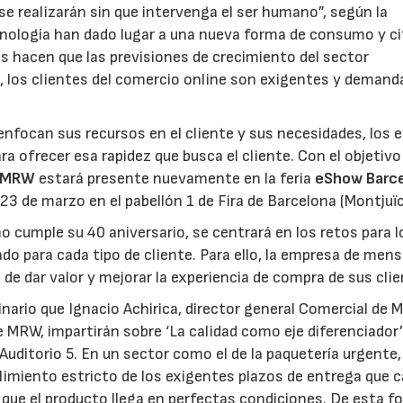
se realizarán sin que intervenga el ser humano”, según la
ecnología han dado lugar a una nueva forma de consumo y ci
 hacen que las previsiones de crecimiento del sector
los clientes del comercio online son exigentes y demand
enfocan sus recursos en el cliente y sus necesidades, los 
a ofrecer esa rapidez que busca el cliente. Con el objetivo
MRW
estará presente nuevamente en la feria
eShow Barc
 23 de marzo en el pabellón 1 de Fira de Barcelona (Montjuïc
 cumple su 40 aniversario, se centrará en los retos para l
o para cada tipo de cliente. Para ello, la empresa de mens
 de dar valor y mejorar la experiencia de compra de sus clie
ario que Ignacio Achirica, director general Comercial de 
e MRW, impartirán sobre ‘La calidad como eje diferenciador’
Auditorio 5. En un sector como el de la paquetería urgente,
plimiento estricto de los exigentes plazos de entrega que 
ue el producto llega en perfectas condiciones. De esta f