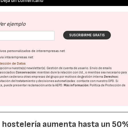
Deja un comentario
27/07/2026
29/07/2026
Ver ejemplo
SUSCRIBIRME GRATIS
ativos personalizados de interempresas.net
vía interempresas.net
otección de Datos
pción a nuestra(s) newsletter(s). Gestión de cuenta de usuario. Envío de emails
o asociados.
Conservación:
mientras dure la relación con Ud., o mientras sea necesario para
ueden cederse a otras
empresas del grupo
por motivos de gestión interna.
Derechos:
imitación del tratatamiento y decisiones automatizadas:
contacte con nuestro DPD
. Si
nte, puede presentar reclamación ante la
AEPD
.
Más información:
Política de Protección de
a hostelería aumenta hasta un 50