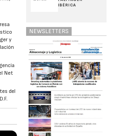
IBÉRICA
presa
NEWSLETTERS
ístico
oger y
blación
igencia
el Net
tes del
D.F.