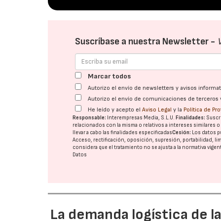
Suscríbase a nuestra Newsletter -
Marcar todos
Autorizo el envío de newsletters y avisos inform
Autorizo el envío de comunicaciones de terceros 
He leído y acepto el
Aviso Legal
y la
Política de Pr
Responsable:
Interempresas Media, S.L.U.
Finalidades:
Suscri
relacionados con la misma o relativos a intereses similares 
llevar a cabo las finalidades especificadas
Cesión:
Los datos p
Acceso, rectificación, oposición, supresión, portabilidad, l
considera que el tratamiento no se ajusta a la normativa vige
Datos
La demanda logística de l