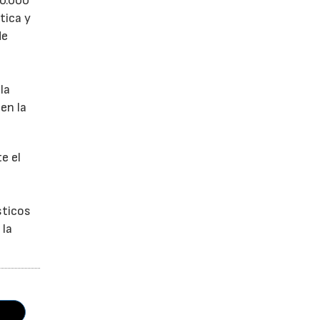
50.000
tica y
de
la
en la
e el
sticos
 la