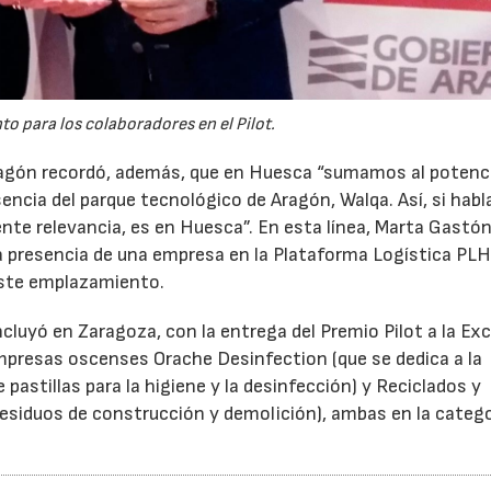
 para los colaboradores en el Pilot.
agón recordó, además, que en Huesca “sumamos al potenci
esencia del parque tecnológico de Aragón, Walqa. Así, si ha
nte relevancia, es en Huesca”. En esta línea, Marta Gastó
a presencia de una empresa en la Plataforma Logística PL
este emplazamiento.
ncluyó en Zaragoza, con la entrega del Premio Pilot a la Ex
empresas oscenses Orache Desinfection (que se dedica a la
 pastillas para la higiene y la desinfección) y Reciclados y
 residuos de construcción y demolición), ambas en la catego