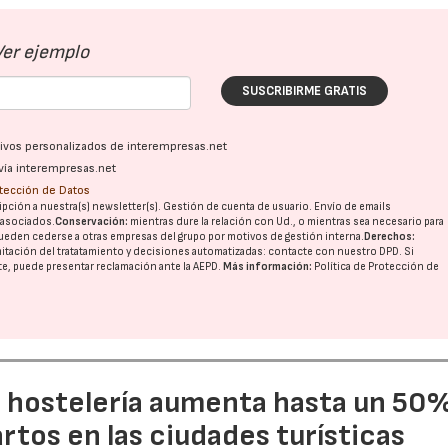
Ver ejemplo
27/07/2026
29/07/2026
SUSCRIBIRME GRATIS
ativos personalizados de interempresas.net
vía interempresas.net
otección de Datos
pción a nuestra(s) newsletter(s). Gestión de cuenta de usuario. Envío de emails
o asociados.
Conservación:
mientras dure la relación con Ud., o mientras sea necesario para
ueden cederse a otras
empresas del grupo
por motivos de gestión interna.
Derechos:
imitación del tratatamiento y decisiones automatizadas:
contacte con nuestro DPD
. Si
nte, puede presentar reclamación ante la
AEPD
.
Más información:
Política de Protección de
a hostelería aumenta hasta un 50
artos en las ciudades turísticas