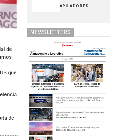
APILADORES
NEWSLETTERS
al de
blamos
n
HUS que
celencia
ría de