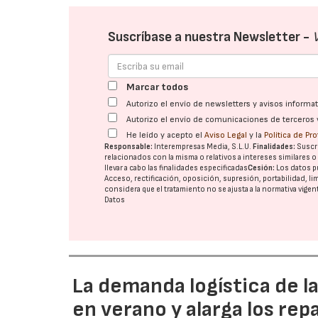
Suscríbase a nuestra Newsletter -
Marcar todos
Autorizo el envío de newsletters y avisos inform
Autorizo el envío de comunicaciones de terceros 
He leído y acepto el
Aviso Legal
y la
Política de Pr
Responsable:
Interempresas Media, S.L.U.
Finalidades:
Suscri
relacionados con la misma o relativos a intereses similares 
llevar a cabo las finalidades especificadas
Cesión:
Los datos p
Acceso, rectificación, oposición, supresión, portabilidad, l
considera que el tratamiento no se ajusta a la normativa vige
Datos
La demanda logística de l
en verano y alarga los rep