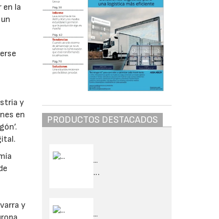
r en la
 un
verse
stria y
ones en
PRODUCTOS DESTACADOS
gón’.
ital.
omía
...
de
...
varra y
...
uropa