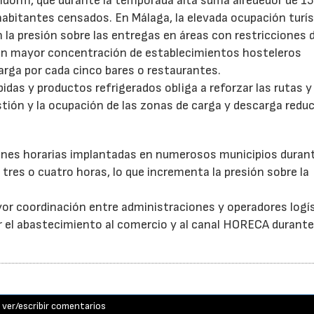
idorm, que durante la temporada alta suma alrededor de 1
habitantes censados. En Málaga, la elevada ocupación turís
la presión sobre las entregas en áreas con restricciones 
con mayor concentración de establecimientos hosteleros
arga por cada cinco bares o restaurantes.
as y productos refrigerados obliga a reforzar las rutas y 
stión y la ocupación de las zonas de carga y descarga reduc
ones horarias implantadas en numerosos municipios durant
tres o cuatro horas, lo que incrementa la presión sobre la
or coordinación entre administraciones y operadores logí
itar el abastecimiento al comercio y al canal HORECA durante
ver/escribir comentarios