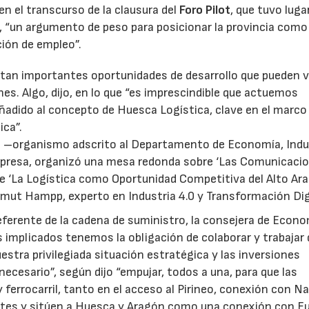
en el transcurso de la clausura del
Foro Pilot
, que tuvo luga
, “un argumento de peso para posicionar la provincia como
ción de empleo”.
tan importantes oportunidades de desarrollo que pueden 
es. Algo, dijo, en lo que “es imprescindible que actuemos
ñadido al concepto de Huesca Logística, clave en el marco
ica”.
 –organismo adscrito al Departamento de Economía, Indu
presa, organizó una mesa redonda sobre ‘Las Comunicaci
bre ‘La Logística como Oportunidad Competitiva del Alto Ara
lmut Hampp, experto en Industria 4.0 y Transformación Dig
referente de la cadena de suministro, la consejera de Econ
s implicados tenemos la obligación de colaborar y trabajar 
tra privilegiada situación estratégica y las inversiones
necesario”, según dijo “empujar, todos a una, para que las
 ferrocarril, tanto en el acceso al Pirineo, conexión con Na
antes y sitúen a Huesca y Aragón como una conexión con E