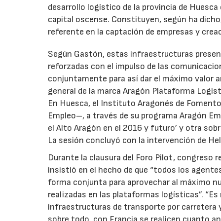
desarrollo logístico de la provincia de Huesca 
capital oscense. Constituyen, según ha dicho
referente en la captación de empresas y crea
Según Gastón, estas infraestructuras presen
reforzadas con el impulso de las comunicacion
conjuntamente para así dar el máximo valor a
general de la marca Aragón Plataforma Logíst
En Huesca, el Instituto Aragonés de Fomento
Empleo–, a través de su programa Aragón Em
el Alto Aragón en el 2016 y futuro’ y otra so
La sesión concluyó con la intervención de He
Durante la clausura del Foro Pilot, congreso 
insistió en el hecho de que “todos los agente
forma conjunta para aprovechar al máximo nues
realizadas en las plataformas logísticas”. “Es 
infraestructuras de transporte por carretera y
sobre todo, con Francia se realicen cuanto 