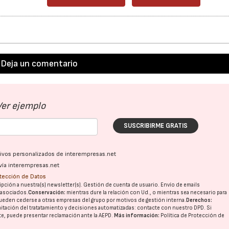
Deja un comentario
Ver ejemplo
SUSCRIBIRME GRATIS
ativos personalizados de interempresas.net
vía interempresas.net
otección de Datos
pción a nuestra(s) newsletter(s). Gestión de cuenta de usuario. Envío de emails
o asociados.
Conservación:
mientras dure la relación con Ud., o mientras sea necesario para
ueden cederse a otras
empresas del grupo
por motivos de gestión interna.
Derechos:
imitación del tratatamiento y decisiones automatizadas:
contacte con nuestro DPD
. Si
nte, puede presentar reclamación ante la
AEPD
.
Más información:
Política de Protección de