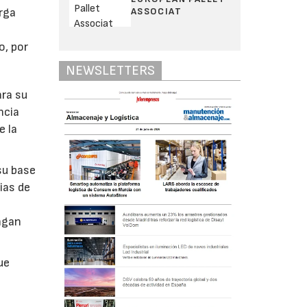
ASSOCIAT
arga
o, por
NEWSLETTERS
ara su
ncia
e la
su base
ias de
ngan
ue