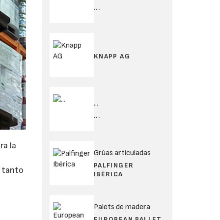
...
KNAPP AG
...
...
ra la
Grúas articuladas
PALFINGER
r tanto
IBÉRICA
Palets de madera
EUROPEAN PALLET