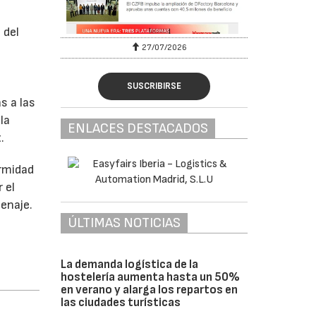
 del
27/07/2026
SUSCRIBIRSE
s a las
la
ENLACES DESTACADOS
.
ormidad
 el
cenaje.
ÚLTIMAS NOTICIAS
La demanda logística de la
hostelería aumenta hasta un 50%
en verano y alarga los repartos en
las ciudades turísticas