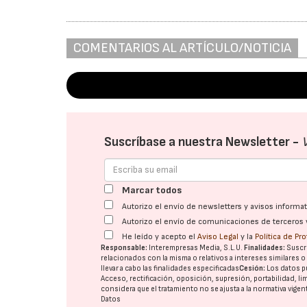
COMENTARIOS AL ARTÍCULO/NOTICIA
Suscríbase a nuestra Newsletter -
Marcar todos
Autorizo el envío de newsletters y avisos inform
Autorizo el envío de comunicaciones de terceros 
He leído y acepto el
Aviso Legal
y la
Política de Pr
Responsable:
Interempresas Media, S.L.U.
Finalidades:
Suscri
relacionados con la misma o relativos a intereses similares 
llevar a cabo las finalidades especificadas
Cesión:
Los datos p
Acceso, rectificación, oposición, supresión, portabilidad, l
considera que el tratamiento no se ajusta a la normativa vige
Datos