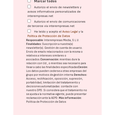
Marcar todos
Autorizo el envío de newsletters y
avisos informativos personalizados de
interempresas.net
Autorizo el envío de comunicaciones
de terceros vía interempresas.net
He leído y acepto el
Aviso Legal
y la
Política de Protección de Datos
Responsable:
Interempresas Media, S.L.U.
Finalidades:
Suscripción a nuestra(s)
newsletter(s). Gestión de cuenta de usuario.
Envío de emails relacionados con la misma o
relativos a intereses similares o
asociados.
Conservación:
mientras dure la
relación con Ud., o mientras sea necesario para
llevar a cabo las finalidades especificadas
Cesión:
Los datos pueden cederse a otras
empresas del
grupo
por motivos de gestión interna.
Derechos:
Acceso, rectificación, oposición, supresión,
portabilidad, limitación del tratatamiento y
decisiones automatizadas:
contacte con
nuestro DPD
. Si considera que el tratamiento no
se ajusta a la normativa vigente, puede presentar
reclamación ante la
AEPD
.
Más información:
Política de Protección de Datos