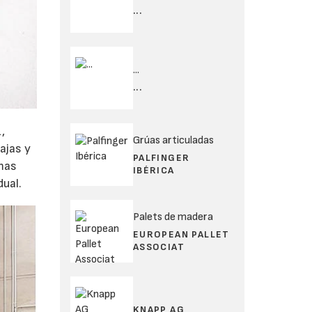
...
...
...
,
Grúas articuladas
ajas y
PALFINGER
imas
IBÉRICA
dual.
Palets de madera
EUROPEAN PALLET
ASSOCIAT
KNAPP AG