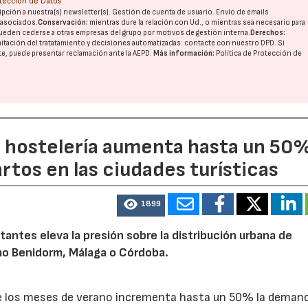
otección de Datos
pción a nuestra(s) newsletter(s). Gestión de cuenta de usuario. Envío de emails
o asociados.
Conservación:
mientras dure la relación con Ud., o mientras sea necesario para
ueden cederse a otras
empresas del grupo
por motivos de gestión interna.
Derechos:
imitación del tratatamiento y decisiones automatizadas:
contacte con nuestro DPD
. Si
nte, puede presentar reclamación ante la
AEPD
.
Más información:
Política de Protección de
a hostelería aumenta hasta un 50
artos en las ciudades turísticas
1899
tantes eleva la presión sobre la distribución urbana de
o Benidorm, Málaga o Córdoba.
te los meses de verano incrementa hasta un 50% la deman