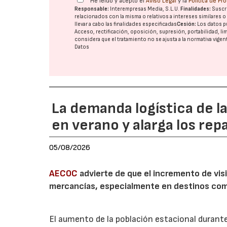
He leído y acepto el
Aviso Legal
y la
Política de Pr
Responsable:
Interempresas Media, S.L.U.
Finalidades:
Suscri
relacionados con la misma o relativos a intereses similares 
llevar a cabo las finalidades especificadas
Cesión:
Los datos p
Acceso, rectificación, oposición, supresión, portabilidad, l
considera que el tratamiento no se ajusta a la normativa vige
Datos
La demanda logística de l
en verano y alarga los rep
05/08/2026
AECOC
advierte de que el incremento de visi
mercancías, especialmente en destinos com
El aumento de la población estacional duran