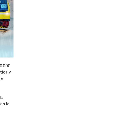
50.000
tica y
de
la
en la