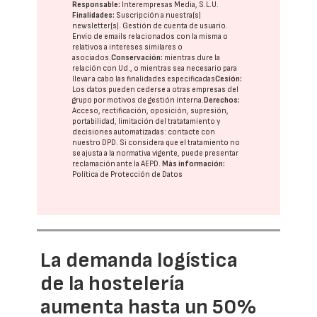
Responsable:
Interempresas Media, S.L.U.
Finalidades:
Suscripción a nuestra(s)
newsletter(s). Gestión de cuenta de usuario.
Envío de emails relacionados con la misma o
relativos a intereses similares o
asociados.
Conservación:
mientras dure la
relación con Ud., o mientras sea necesario para
llevar a cabo las finalidades especificadas
Cesión:
Los datos pueden cederse a otras
empresas del
grupo
por motivos de gestión interna.
Derechos:
Acceso, rectificación, oposición, supresión,
portabilidad, limitación del tratatamiento y
decisiones automatizadas:
contacte con
nuestro DPD
. Si considera que el tratamiento no
se ajusta a la normativa vigente, puede presentar
reclamación ante la
AEPD
.
Más información:
Política de Protección de Datos
La demanda logística
de la hostelería
aumenta hasta un 50%