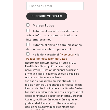
SUSCRIBIRME GRATIS
Marcar todos
Autorizo el envío de newsletters y
avisos informativos personalizados de
interempresas.net
Autorizo el envío de comunicaciones
de terceros vía interempresas.net
He leído y acepto el
Aviso Legal
y la
Política de Protección de Datos
Responsable:
Interempresas Media, S.L.U.
Finalidades:
Suscripción a nuestra(s)
newsletter(s). Gestión de cuenta de usuario.
Envío de emails relacionados con la misma o
relativos a intereses similares o
asociados.
Conservación:
mientras dure la
relación con Ud., o mientras sea necesario para
llevar a cabo las finalidades especificadas
Cesión:
Los datos pueden cederse a otras
empresas del
grupo
por motivos de gestión interna.
Derechos:
Acceso, rectificación, oposición, supresión,
portabilidad, limitación del tratatamiento y
decisiones automatizadas:
contacte con