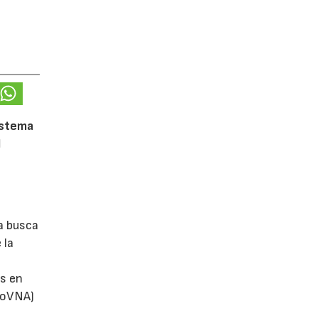
istema
l
a busca
 la
s en
utoVNA)