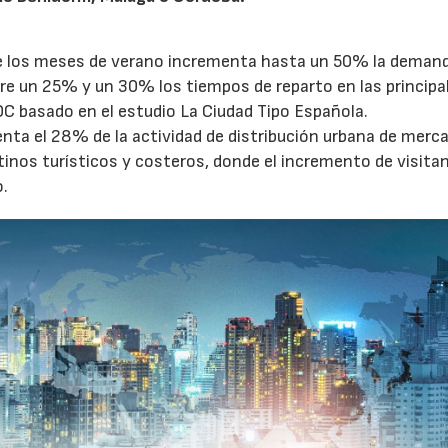
te los meses de verano incrementa hasta un 50% la deman
27/07/2026
29/07/2026
tre un 25% y un 30% los tiempos de reparto en las principa
OC basado en el estudio La Ciudad Tipo Española.
enta el 28% de la actividad de distribución urbana de merc
tinos turísticos y costeros, donde el incremento de visita
o.