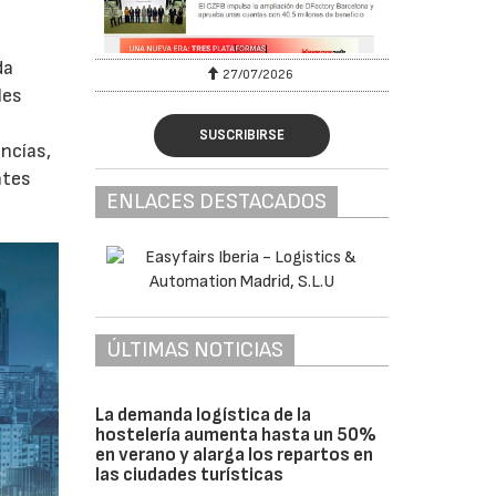
da
27/07/2026
les
SUSCRIBIRSE
ancías,
ntes
ENLACES DESTACADOS
ÚLTIMAS NOTICIAS
La demanda logística de la
hostelería aumenta hasta un 50%
en verano y alarga los repartos en
las ciudades turísticas