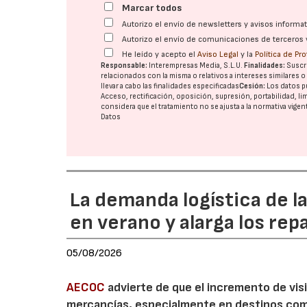
Marcar todos
Autorizo el envío de newsletters y avisos inform
Autorizo el envío de comunicaciones de terceros 
He leído y acepto el
Aviso Legal
y la
Política de Pr
Responsable:
Interempresas Media, S.L.U.
Finalidades:
Suscri
relacionados con la misma o relativos a intereses similares 
llevar a cabo las finalidades especificadas
Cesión:
Los datos p
Acceso, rectificación, oposición, supresión, portabilidad, l
considera que el tratamiento no se ajusta a la normativa vige
Datos
La demanda logística de l
en verano y alarga los rep
05/08/2026
AECOC
advierte de que el incremento de visi
mercancías, especialmente en destinos com