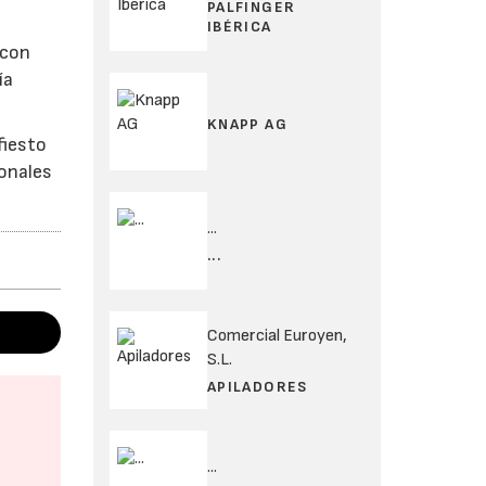
PALFINGER
IBÉRICA
 con
ía
KNAPP AG
fiesto
ionales
...
...
Comercial Euroyen,
S.L.
APILADORES
...