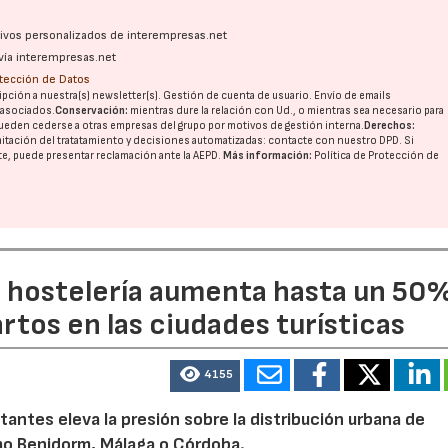
ativos personalizados de interempresas.net
vía interempresas.net
otección de Datos
pción a nuestra(s) newsletter(s). Gestión de cuenta de usuario. Envío de emails
o asociados.
Conservación:
mientras dure la relación con Ud., o mientras sea necesario para
ueden cederse a otras
empresas del grupo
por motivos de gestión interna.
Derechos:
imitación del tratatamiento y decisiones automatizadas:
contacte con nuestro DPD
. Si
nte, puede presentar reclamación ante la
AEPD
.
Más información:
Política de Protección de
a hostelería aumenta hasta un 50
artos en las ciudades turísticas
4155
tantes eleva la presión sobre la distribución urbana de
o Benidorm, Málaga o Córdoba.