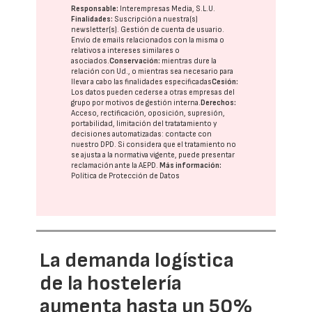
Responsable:
Interempresas Media, S.L.U.
Finalidades:
Suscripción a nuestra(s)
newsletter(s). Gestión de cuenta de usuario.
Envío de emails relacionados con la misma o
relativos a intereses similares o
asociados.
Conservación:
mientras dure la
relación con Ud., o mientras sea necesario para
llevar a cabo las finalidades especificadas
Cesión:
Los datos pueden cederse a otras
empresas del
grupo
por motivos de gestión interna.
Derechos:
Acceso, rectificación, oposición, supresión,
portabilidad, limitación del tratatamiento y
decisiones automatizadas:
contacte con
nuestro DPD
. Si considera que el tratamiento no
se ajusta a la normativa vigente, puede presentar
reclamación ante la
AEPD
.
Más información:
Política de Protección de Datos
La demanda logística
de la hostelería
aumenta hasta un 50%