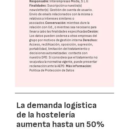
Responsable:
Interempresas Media, S.L.U.
Finalidades:
Suscripción a nuestra(s)
newsletter(s). Gestión de cuenta de usuario.
Envío de emails relacionados con la misma o
relativos a intereses similares o
asociados.
Conservación:
mientras dure la
relación con Ud., o mientras sea necesario para
llevar a cabo las finalidades especificadas
Cesión:
Los datos pueden cederse a otras
empresas del
grupo
por motivos de gestión interna.
Derechos:
Acceso, rectificación, oposición, supresión,
portabilidad, limitación del tratatamiento y
decisiones automatizadas:
contacte con
nuestro DPD
. Si considera que el tratamiento no
se ajusta a la normativa vigente, puede presentar
reclamación ante la
AEPD
.
Más información:
Política de Protección de Datos
La demanda logística
de la hostelería
aumenta hasta un 50%