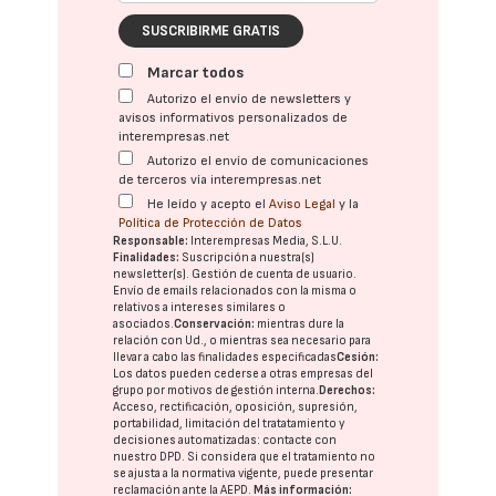
SUSCRIBIRME GRATIS
Marcar todos
Autorizo el envío de newsletters y
avisos informativos personalizados de
interempresas.net
Autorizo el envío de comunicaciones
de terceros vía interempresas.net
He leído y acepto el
Aviso Legal
y la
Política de Protección de Datos
Responsable:
Interempresas Media, S.L.U.
Finalidades:
Suscripción a nuestra(s)
newsletter(s). Gestión de cuenta de usuario.
Envío de emails relacionados con la misma o
relativos a intereses similares o
asociados.
Conservación:
mientras dure la
relación con Ud., o mientras sea necesario para
llevar a cabo las finalidades especificadas
Cesión:
Los datos pueden cederse a otras
empresas del
grupo
por motivos de gestión interna.
Derechos:
Acceso, rectificación, oposición, supresión,
portabilidad, limitación del tratatamiento y
decisiones automatizadas:
contacte con
nuestro DPD
. Si considera que el tratamiento no
se ajusta a la normativa vigente, puede presentar
reclamación ante la
AEPD
.
Más información: