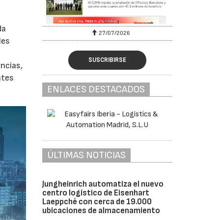
da
27/07/2026
les
SUSCRIBIRSE
ancías,
ntes
ENLACES DESTACADOS
ÚLTIMAS NOTICIAS
Jungheinrich automatiza el nuevo
centro logístico de Eisenhart
Laeppché con cerca de 19.000
ubicaciones de almacenamiento