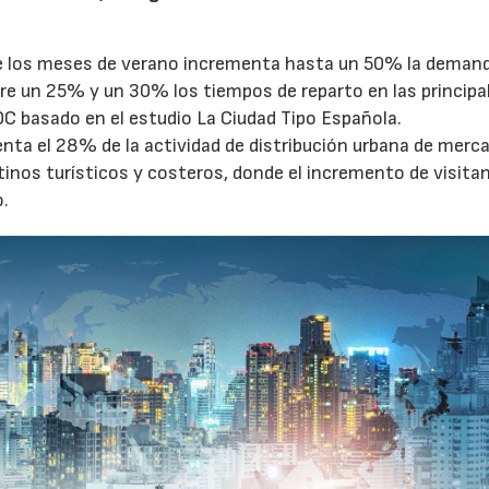
te los meses de verano incrementa hasta un 50% la deman
27/07/2026
29/07/2026
tre un 25% y un 30% los tiempos de reparto en las principa
OC basado en el estudio La Ciudad Tipo Española.
enta el 28% de la actividad de distribución urbana de merc
tinos turísticos y costeros, donde el incremento de visita
o.