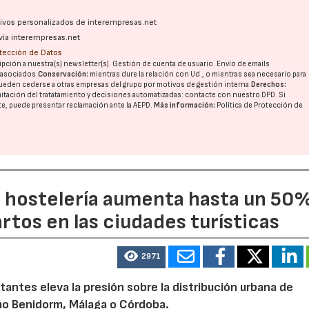
ativos personalizados de interempresas.net
vía interempresas.net
otección de Datos
pción a nuestra(s) newsletter(s). Gestión de cuenta de usuario. Envío de emails
o asociados.
Conservación:
mientras dure la relación con Ud., o mientras sea necesario para
ueden cederse a otras
empresas del grupo
por motivos de gestión interna.
Derechos:
imitación del tratatamiento y decisiones automatizadas:
contacte con nuestro DPD
. Si
nte, puede presentar reclamación ante la
AEPD
.
Más información:
Política de Protección de
a hostelería aumenta hasta un 50
artos en las ciudades turísticas
2971
tantes eleva la presión sobre la distribución urbana de
o Benidorm, Málaga o Córdoba.