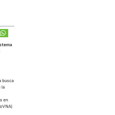
istema
l
a busca
 la
s en
utoVNA)