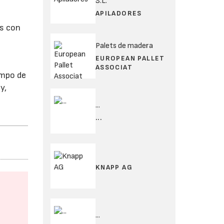
S.L.
APILADORES
es con
Palets de madera
EUROPEAN PALLET
ASSOCIAT
ampo de
y,
...
...
KNAPP AG
...