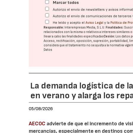
Marcar todos
Autorizo el envío de newsletters y avisos inform
Autorizo el envío de comunicaciones de terceros 
He leído y acepto el
Aviso Legal
y la
Política de Pr
Responsable:
Interempresas Media, S.L.U.
Finalidades:
Suscri
relacionados con la misma o relativos a intereses similares 
llevar a cabo las finalidades especificadas
Cesión:
Los datos p
Acceso, rectificación, oposición, supresión, portabilidad, l
considera que el tratamiento no se ajusta a la normativa vige
Datos
La demanda logística de l
en verano y alarga los rep
05/08/2026
AECOC
advierte de que el incremento de visi
mercancías, especialmente en destinos com