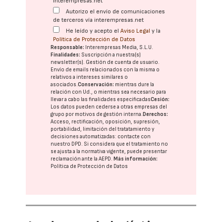
interempresas.net
Autorizo el envío de comunicaciones
de terceros vía interempresas.net
He leído y acepto el
Aviso Legal
y la
Política de Protección de Datos
Responsable:
Interempresas Media, S.L.U.
Finalidades:
Suscripción a nuestra(s)
newsletter(s). Gestión de cuenta de usuario.
Envío de emails relacionados con la misma o
relativos a intereses similares o
asociados.
Conservación:
mientras dure la
relación con Ud., o mientras sea necesario para
llevar a cabo las finalidades especificadas
Cesión:
Los datos pueden cederse a otras
empresas del
grupo
por motivos de gestión interna.
Derechos:
Acceso, rectificación, oposición, supresión,
portabilidad, limitación del tratatamiento y
decisiones automatizadas:
contacte con
nuestro DPD
. Si considera que el tratamiento no
se ajusta a la normativa vigente, puede presentar
reclamación ante la
AEPD
.
Más información:
Política de Protección de Datos