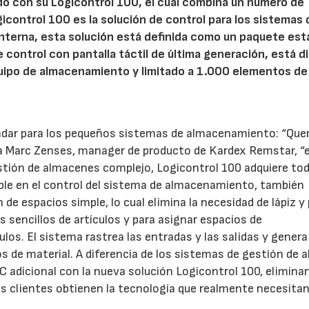
do con su Logicontrol 100, el cual combina un número de
icontrol 100 es la solución de control para los sistemas 
nterna, esta solución está definida como un paquete est
ontrol con pantalla táctil de última generación, está di
ipo de almacenamiento y limitado a 1.000 elementos de
tándar para los pequeños sistemas de almacenamiento: “Qu
ica Marc Zenses, manager de producto de Kardex Remstar, “
stión de almacenes complejo, Logicontrol 100 adquiere to
iable en el control del sistema de almacenamiento, también
de espacios simple, lo cual elimina la necesidad de lápiz y 
s sencillos de artículos y para asignar espacios de
los. El sistema rastrea las entradas y las salidas y genera
s de material. A diferencia de los sistemas de gestión de 
 adicional con la nueva solución Logicontrol 100, elimina
Los clientes obtienen la tecnología que realmente necesitan