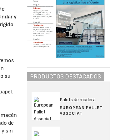
de
ándar y
rigido
eremos
en
do su
PRODUCTOS DESTACADOS
papel.
Palets de madera
EUROPEAN PALLET
ASSOCIAT
almacén
ndo de
 y sin
...