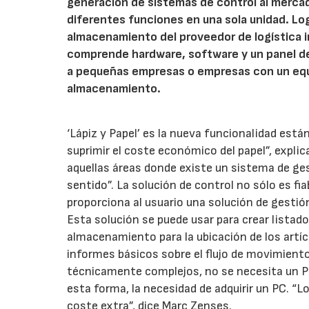
generación de sistemas de control al merca
diferentes funciones en una sola unidad. Log
almacenamiento del proveedor de logística i
comprende hardware, software y un panel de c
a pequeñas empresas o empresas con un equ
almacenamiento.
‘Lápiz y Papel’ es la nueva funcionalidad es
suprimir el coste económico del papel”, expl
aquellas áreas donde existe un sistema de ge
sentido”. La solución de control no sólo es f
proporciona al usuario una solución de gestión 
Esta solución se puede usar para crear listado
almacenamiento para la ubicación de los artícu
informes básicos sobre el flujo de movimiento
técnicamente complejos, no se necesita un PC
esta forma, la necesidad de adquirir un PC. “
coste extra”, dice Marc Zenses.