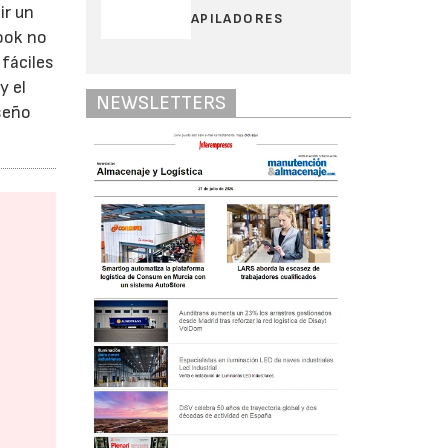
ir un
APILADORES
ook no
fáciles
y el
NEWSLETTERS
seño