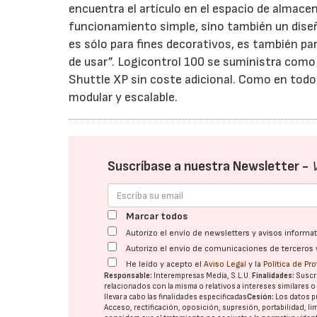
encuentra el artículo en el espacio de almac
funcionamiento simple, sino también un dise
es sólo para fines decorativos, es también pa
de usar”. Logicontrol 100 se suministra como 
Shuttle XP sin coste adicional. Como en todo
modular y escalable.
Suscríbase a nuestra Newsletter -
Marcar todos
Autorizo el envío de newsletters y avisos inform
Autorizo el envío de comunicaciones de terceros 
He leído y acepto el
Aviso Legal
y la
Política de Pr
Responsable:
Interempresas Media, S.L.U.
Finalidades:
Suscri
relacionados con la misma o relativos a intereses similares 
llevar a cabo las finalidades especificadas
Cesión:
Los datos p
Acceso, rectificación, oposición, supresión, portabilidad, l