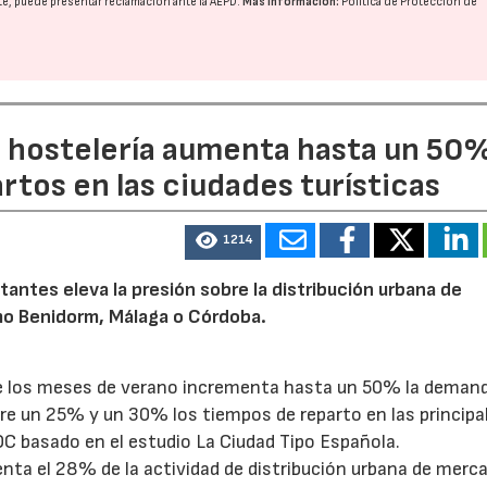
nte, puede presentar reclamación ante la
AEPD
.
Más información:
Política de Protección de
27/07/2026
29/07/2026
a hostelería aumenta hasta un 50
artos en las ciudades turísticas
1214
tantes eleva la presión sobre la distribución urbana de
o Benidorm, Málaga o Córdoba.
te los meses de verano incrementa hasta un 50% la deman
tre un 25% y un 30% los tiempos de reparto en las principa
OC basado en el estudio La Ciudad Tipo Española.
enta el 28% de la actividad de distribución urbana de merc