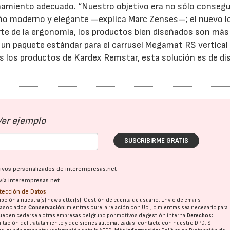
enamiento adecuado. “Nuestro objetivo era no sólo consegu
ño moderno y elegante —explica Marc Zenses—; el nuevo l
rte de la ergonomía, los productos bien diseñados son más 
un paquete estándar para el carrusel Megamat RS vertical 
s los productos de Kardex Remstar, esta solución es de di
Ver ejemplo
SUSCRIBIRME GRATIS
ativos personalizados de interempresas.net
vía interempresas.net
otección de Datos
pción a nuestra(s) newsletter(s). Gestión de cuenta de usuario. Envío de emails
o asociados.
Conservación:
mientras dure la relación con Ud., o mientras sea necesario para
ueden cederse a otras
empresas del grupo
por motivos de gestión interna.
Derechos:
imitación del tratatamiento y decisiones automatizadas:
contacte con nuestro DPD
. Si