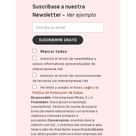
Suscríbase a nuestra
Newsletter -
Ver ejemplo
SUSCRIBIRME GRATIS
Marcar todos
Autorizo el envío de newsletters y
avisos informativos personalizados de
interempresas.net
Autorizo el envío de comunicaciones
de terceros vía interempresas.net
He leído y acepto el
Aviso Legal
y la
Política de Protección de Datos
Responsable:
Interempresas Media, S.L.U.
Finalidades:
Suscripción a nuestra(s)
newsletter(s). Gestión de cuenta de usuario.
Envío de emails relacionados con la misma o
relativos a intereses similares o
asociados.
Conservación:
mientras dure la
relación con Ud., o mientras sea necesario para
llevar a cabo las finalidades especificadas
Cesión:
Los datos pueden cederse a otras
empresas del