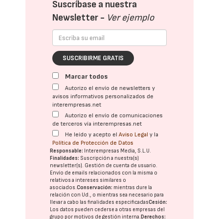
Suscríbase a nuestra
Newsletter -
Ver ejemplo
SUSCRIBIRME GRATIS
Marcar todos
Autorizo el envío de newsletters y
avisos informativos personalizados de
interempresas.net
Autorizo el envío de comunicaciones
de terceros vía interempresas.net
He leído y acepto el
Aviso Legal
y la
Política de Protección de Datos
Responsable:
Interempresas Media, S.L.U.
Finalidades:
Suscripción a nuestra(s)
newsletter(s). Gestión de cuenta de usuario.
Envío de emails relacionados con la misma o
relativos a intereses similares o
asociados.
Conservación:
mientras dure la
relación con Ud., o mientras sea necesario para
llevar a cabo las finalidades especificadas
Cesión:
Los datos pueden cederse a otras
empresas del
grupo
por motivos de gestión interna.
Derechos: